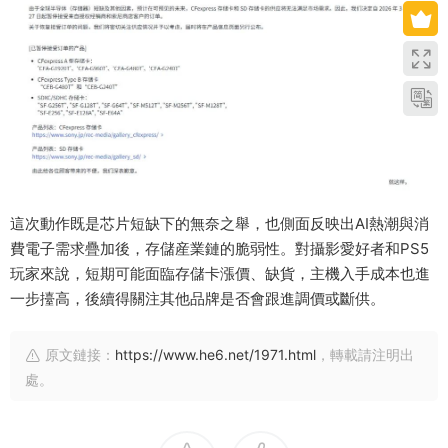
這次動作既是芯片短缺下的無奈之舉，也側面反映出AI熱潮與消
費電子需求疊加後，存儲産業鏈的脆弱性。對攝影愛好者和PS5
玩家來說，短期可能面臨存儲卡漲價、缺貨，主機入手成本也進
一步擡高，後續得關注其他品牌是否會跟進調價或斷供。
原文鏈接：
https://www.he6.net/1971.html
，轉載請注明出
處。