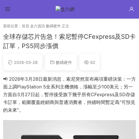
當前位置：
首頁
盒六資訊
數碼硬件
正文
全球存儲芯片告急！索尼暫停CFexpress及SD卡
訂單，PS5同步漲價
2026-03-28
數碼硬件
62
📢 2026年3月28日最新消息，索尼突然宣布兩項重磅決策：一方
面上調PlayStation 5全系列主機價格，漲幅至少100美元；另一
方面自3月27日起，暫停接受旗下幾乎所有CFexpress及SD存儲
卡訂單，範圍覆蓋經銷商與普通消費者，持續時間暫定爲“可預見
的未來”。