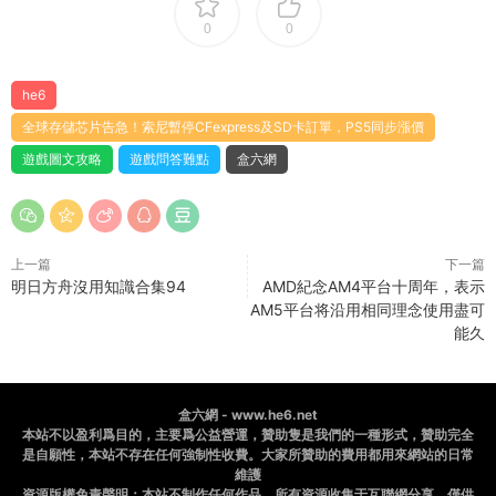
0
0
he6
全球存儲芯片告急！索尼暫停CFexpress及SD卡訂單，PS5同步漲價
遊戲圖文攻略
遊戲問答難點
盒六網
上一篇
下一篇
明日方舟沒用知識合集94
AMD紀念AM4平台十周年，表示
AM5平台将沿用相同理念使用盡可
能久
盒六網 - www.he6.net
本站不以盈利爲目的，主要爲公益營運，贊助隻是我們的一種形式，贊助完全
是自願性，本站不存在任何強制性收費。大家所贊助的費用都用來網站的日常
維護
資源版權免責聲明：本站不制作任何作品，所有資源收集于互聯網分享，僅供