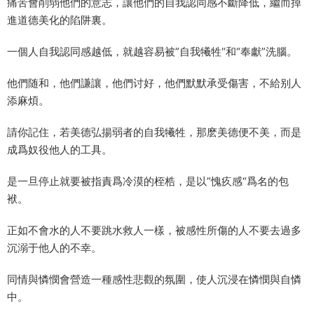
痛苦會削弱他們的意志，讓他們的自我認同感不斷降低，繼而掉
進道德美化的陷阱裏。
一個人自我認同感越低，就越容易被”自我犧牲“和“奉獻”洗腦。
他們随和，他們謙讓，他們讨好，他們默默承受傷害，不給别人
添麻煩。
請你記住，若美德弘揚弱者的自我犧牲，那麽美德便不美，而是
成爲奴役他人的工具。
是一旦停止就要被指責爲冷漠的桎梏，是以”愧疚感“爲名的包
袱。
正如不會水的人不要跳水救人一樣，被感性所傷的人不要去過多
沉溺于他人的不幸。
同情與憐憫會營造一種感性悲觀的氛圍，使人沉浸在憐憫與自憐
中。