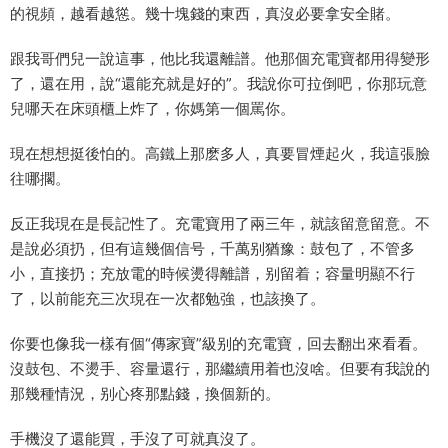
的視頻，越看越慫。幾十塊錢的東西，真沒必要拿安全賭。
跟我哥們兒一說這事，他比我還離譜。他那個充電寶都用得變形
了，還在用，說“還能充就是好的”。我說你可拉倒吧，你那玩意
兒哪天在床頭櫃上炸了，你媽第一個罵你。
現在想想挺後怕的。高鐵上那麽多人，真要冒煙起火，我這張臉
往哪擱。
反正我現在是長記性了。充電寶用了兩三年，就該留意留意。不
是說必須扔，但有這幾個信号，千萬别猶豫：鼓包了，不管多
小，直接扔；充放電的時候燙得離譜，别留着；容量明顯不行
了，以前能充三次現在一次都勉強，也該換了。
你要也像我一樣有個“傳家寶”級别的充電寶，回去翻出來看看。
沒鼓包、不燙手、容量還行，那繼續用着也沒啥。但要有我說的
那幾種情況，别心疼那點錢，換個新的。
手機沒了還能買，手沒了可就真沒了。