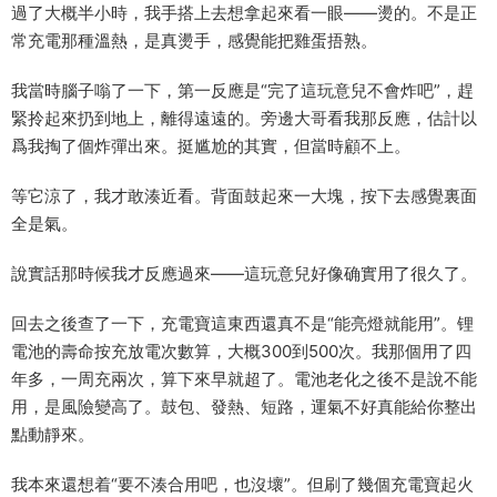
過了大概半小時，我手搭上去想拿起來看一眼——燙的。不是正
常充電那種溫熱，是真燙手，感覺能把雞蛋捂熟。
我當時腦子嗡了一下，第一反應是“完了這玩意兒不會炸吧”，趕
緊拎起來扔到地上，離得遠遠的。旁邊大哥看我那反應，估計以
爲我掏了個炸彈出來。挺尴尬的其實，但當時顧不上。
等它涼了，我才敢湊近看。背面鼓起來一大塊，按下去感覺裏面
全是氣。
說實話那時候我才反應過來——這玩意兒好像确實用了很久了。
回去之後查了一下，充電寶這東西還真不是“能亮燈就能用”。锂
電池的壽命按充放電次數算，大概300到500次。我那個用了四
年多，一周充兩次，算下來早就超了。電池老化之後不是說不能
用，是風險變高了。鼓包、發熱、短路，運氣不好真能給你整出
點動靜來。
我本來還想着“要不湊合用吧，也沒壞”。但刷了幾個充電寶起火