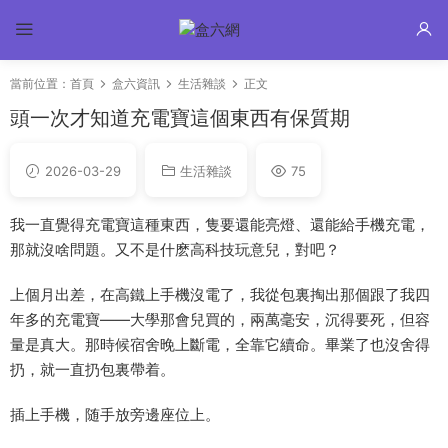
當前位置：
首頁
盒六資訊
生活雜談
正文
頭一次才知道充電寶這個東西有保質期
2026-03-29
生活雜談
75
我一直覺得充電寶這種東西，隻要還能亮燈、還能給手機充電，
那就沒啥問題。又不是什麽高科技玩意兒，對吧？
上個月出差，在高鐵上手機沒電了，我從包裏掏出那個跟了我四
年多的充電寶——大學那會兒買的，兩萬毫安，沉得要死，但容
量是真大。那時候宿舍晚上斷電，全靠它續命。畢業了也沒舍得
扔，就一直扔包裏帶着。
插上手機，随手放旁邊座位上。