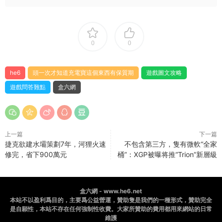
0
0
he6
頭一次才知道充電寶這個東西有保質期
遊戲圖文攻略
遊戲問答難點
盒六網
上一篇
下一篇
捷克欲建水壩策劃7年，河狸火速
不包含第三方，隻有微軟“全家
修完，省下900萬元
桶”：XGP被曝将推“Trion”新層級
盒六網 - www.he6.net
本站不以盈利爲目的，主要爲公益營運，贊助隻是我們的一種形式，贊助完全
是自願性，本站不存在任何強制性收費。大家所贊助的費用都用來網站的日常
維護