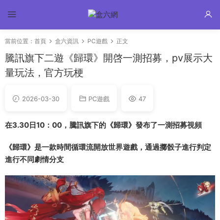
當前位置：
首頁
盒六資訊
PC遊戲
正文
騰訊旗下二遊《歸環》開啓一測招募，pv展示大
量玩法，官方玩梗
2026-03-30
PC遊戲
47
在3.30日10：00，騰訊旗下的《歸環》發布了一測招募視頻
《歸環》是一款時間循環流開放世界遊戲，通過擲骰子進行判定
進行不同劇情分支