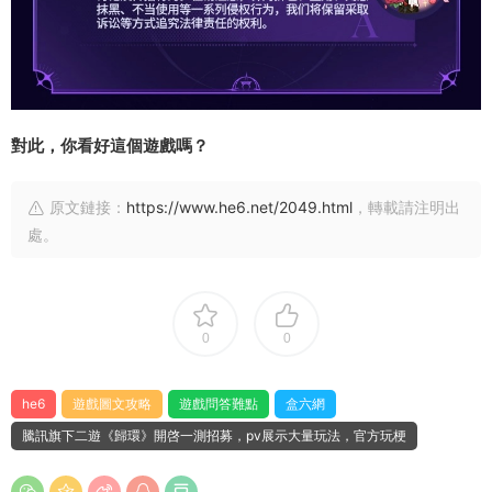
對此，你看好這個遊戲嗎？
原文鏈接：
https://www.he6.net/2049.html
，轉載請注明出
處。
0
0
he6
遊戲圖文攻略
遊戲問答難點
盒六網
騰訊旗下二遊《歸環》開啓一測招募，pv展示大量玩法，官方玩梗