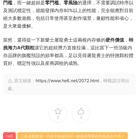
門檻
，而一鍵超頻是
零門檻、零風險
的選擇，不需要調試時序以
及測試穩定性，就能發揮内存80%以上的性能，完全能應對目前
絕大多數遊戲，包括日常使用甚至創作場景，兼顧性能和省心，
是大衆最優解。
當然，還得提一下新樂士屠龍勇士這兩根内存條的
硬件價值
，
特
挑海力A代顆粒
讓它的超頻潛力直接拉滿，這比當下一些頂級内
存品牌的旗艦預設的頻率都高，足以見得屠龍勇士的特挑顆粒體
質好、穩定性強以及産商調校的成熟。
原文鏈接：
https://www.he6.net/2072.html
，轉載請注明出
處。
0
0
he6
三款遊戲實測：内存手動超頻和一鍵超頻帶來的性能差距大嗎？