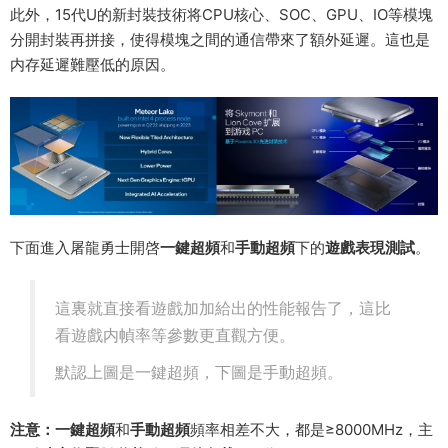
此外，15代U的新封裝技術将CPU核心、SOC、GPU、IO等模塊
分開封裝再拼接，使得模塊之間的通信帶來了額外延遲。這也是
内存延遲難壓低的原因。
下面進入屠龍勇士開啓
一鍵超頻
和
手動超頻
下的
遊戲表現測試
。
這裏就直接看遊戲加加給出的性能報告了，這比
看遊戲内幀率等參數更直觀方便。
默認上圖是一鍵超頻，下圖是手動超頻。
注意：一鍵超頻
和
手動超頻
頻率相差不大，都是≥8000MHz，主