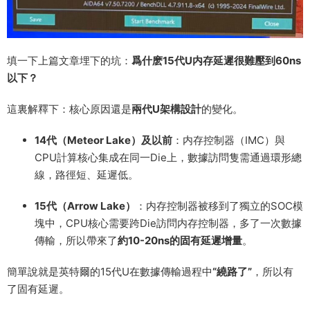
填一下上篇文章埋下的坑：
爲什麽15代U内存延遲很難壓到60ns
以下？
這裏解釋下：核心原因還是
兩代U架構設計
的變化。
14代（Meteor Lake）及以前
：内存控制器（IMC）與
CPU計算核心集成在同一Die上，數據訪問隻需通過環形總
線，路徑短、延遲低。
15代（Arrow Lake）
：内存控制器被移到了獨立的SOC模
塊中，CPU核心需要跨Die訪問内存控制器，多了一次數據
傳輸，所以帶來了
約10-20ns的固有延遲增量
。
簡單說就是英特爾的15代U在數據傳輸過程中
“繞路了”
，所以有
了固有延遲。