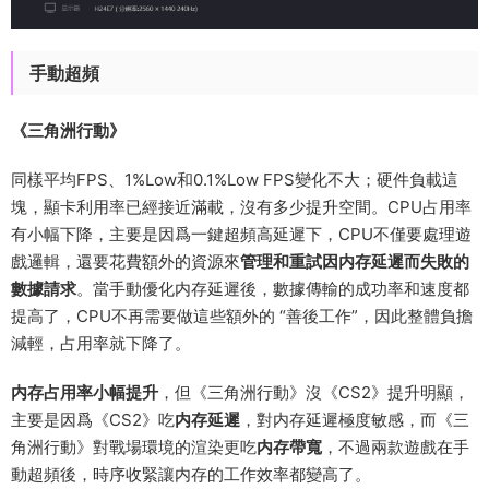
手動超頻
《三角洲行動》
同樣平均FPS、1%Low和0.1%Low FPS變化不大；硬件負載這
塊，顯卡利用率已經接近滿載，沒有多少提升空間。CPU占用率
有小幅下降，主要是因爲一鍵超頻高延遲下，CPU不僅要處理遊
戲邏輯，還要花費額外的資源來
管理和重試因内存延遲而失敗的
數據請求
。當手動優化内存延遲後，數據傳輸的成功率和速度都
提高了，CPU不再需要做這些額外的 “善後工作”，因此整體負擔
減輕，占用率就下降了。
内存占用率小幅提升
，但《三角洲行動》沒《CS2》提升明顯，
主要是因爲《CS2》吃
内存延遲
，對内存延遲極度敏感，而《三
角洲行動》對戰場環境的渲染更吃
内存帶寬
，不過兩款遊戲在手
動超頻後，時序收緊讓内存的工作效率都變高了。