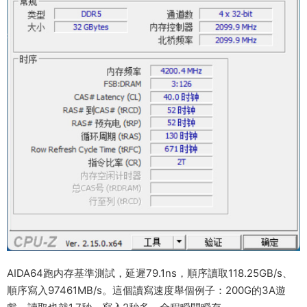
AIDA64跑内存基準測試，延遲79.1ns，順序讀取118.25GB/s、
順序寫入97461MB/s。這個讀寫速度舉個例子：200G的3A遊