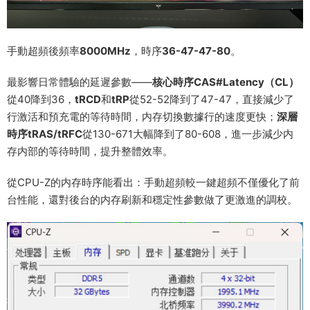
手動超頻後頻率
8000MHz
，時序
36-47-47-80
。
最影響日常體驗的延遲參數——
核心時序CAS#Latency（CL）
從40降到36，
tRCD
和
tRP
從52-52降到了47-47，直接減少了
行激活和預充電的等待時間，内存切換數據行的速度更快；
深層
時序tRAS/tRFC
從130-671大幅降到了80-608，進一步減少内
存内部的等待時間，提升整體效率。
從CPU-Z的内存時序能看出：手動超頻較一鍵超頻不僅優化了前
台性能，還對後台的内存刷新和穩定性參數做了更激進的調校。