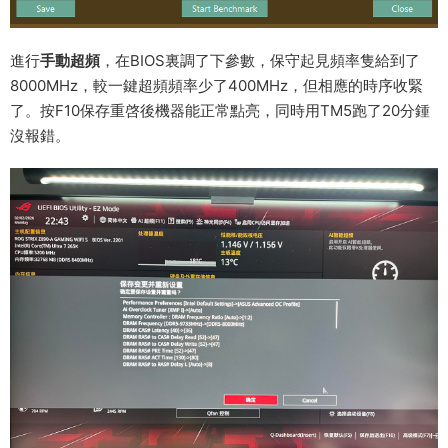
進行
手動超頻
，在BIOS裏調了下參數，保守起見頻率隻給到了
8000MHz，較一鍵超頻頻率少了400MHz，但相應的時序收緊
了。按F10保存重啓後機器能正常點亮，同時用TM5跑了20分鍾
沒報錯。