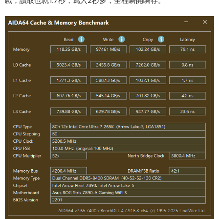
戲，讀取也就1.7秒，寫入2秒多，全程瞬開瞬存。