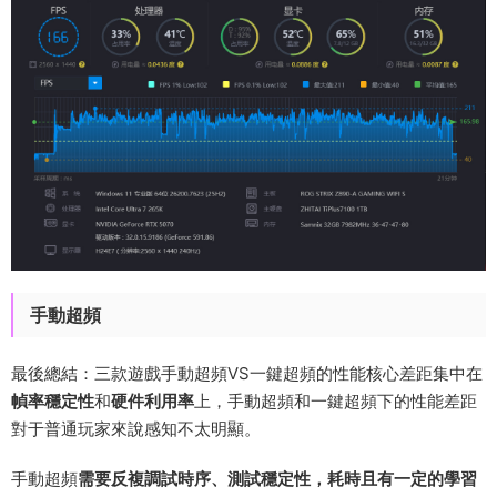
手動超頻
最後總結：三款遊戲手動超頻VS一鍵超頻的性能核心差距集中在
幀率穩定性
和
硬件利用率
上，手動超頻和一鍵超頻下的性能差距
對于普通玩家來說感知不太明顯。
手動超頻
需要反複調試時序、測試穩定性，耗時且有一定的學習