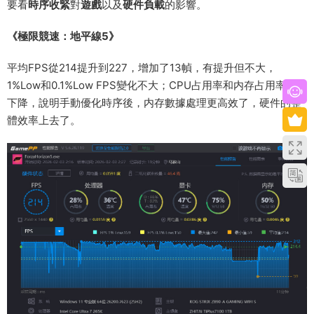
要看
時序收緊
對
遊戲
以及
硬件負載
的影響。
《極限競速：地平線5》
平均FPS從214提升到227，增加了13幀，有提升但不大，
1%Low和0.1%Low FPS變化不大；CPU占用率和内存占用率小幅
下降，說明手動優化時序後，内存數據處理更高效了，硬件的整
體效率上去了。