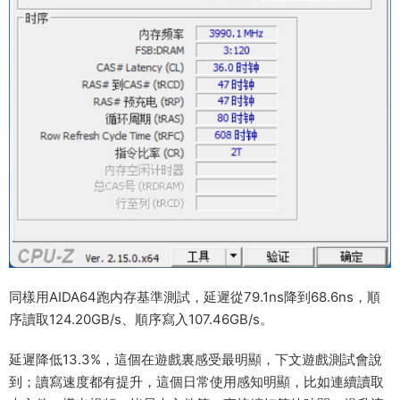
同樣用AIDA64跑内存基準測試，延遲從79.1ns降到68.6ns，順
序讀取124.20GB/s、順序寫入107.46GB/s。
延遲降低13.3%，這個在遊戲裏感受最明顯，下文遊戲測試會說
到；讀寫速度都有提升，這個日常使用感知明顯，比如連續讀取