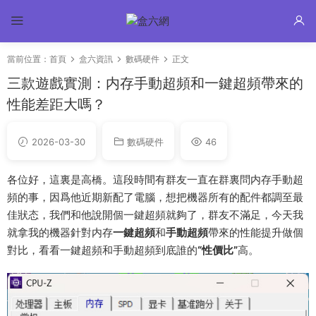
當前位置：
首頁
盒六資訊
數碼硬件
正文
三款遊戲實測：内存手動超頻和一鍵超頻帶來的
性能差距大嗎？
2026-03-30
數碼硬件
46
各位好，這裏是高橋。這段時間有群友一直在群裏問内存手動超
頻的事，因爲他近期新配了電腦，想把機器所有的配件都調至最
佳狀态，我們和他說開個一鍵超頻就夠了，群友不滿足，今天我
就拿我的機器針對内存
一鍵超頻
和
手動超頻
帶來的性能提升做個
對比，看看一鍵超頻和手動超頻到底誰的
“性價比”
高。