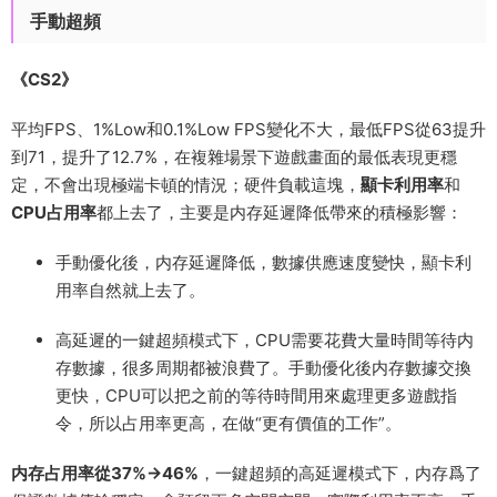
手動超頻
《CS2》
平均FPS、1%Low和0.1%Low FPS變化不大，最低FPS從63提升
到71，提升了12.7%，在複雜場景下遊戲畫面的最低表現更穩
定，不會出現極端卡頓的情況；硬件負載這塊，
顯卡利用率
和
CPU占用率
都上去了，主要是内存延遲降低帶來的積極影響：
手動優化後，内存延遲降低，數據供應速度變快，顯卡利
用率自然就上去了。
高延遲的一鍵超頻模式下，CPU需要花費大量時間等待内
存數據，很多周期都被浪費了。手動優化後内存數據交換
更快，CPU可以把之前的等待時間用來處理更多遊戲指
令，所以占用率更高，在做“更有價值的工作”。
内存占用率從37%→46%
，一鍵超頻的高延遲模式下，内存爲了