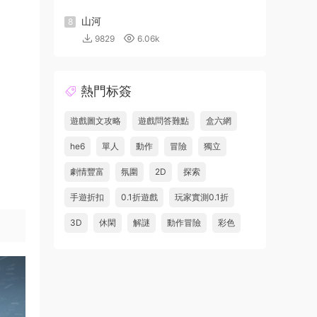
山河
8
9829
6.06k
熱門标簽
遊戲圖文攻略
遊戲問答難點
盒六網
he6
單人
動作
冒險
獨立
劇情豐富
氛圍
2D
探索
手遊折扣
0.1折遊戲
玩家實測0.1折
3D
休閑
解謎
動作冒險
彩色