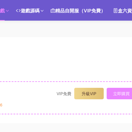
遊戲
遊戲源碼
精品自開服（VIP免費）
盒六資
VIP免費
升級VIP
立即購買
6