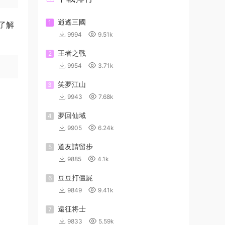
逍遙三國
1
了解
9994
9.51k
王者之戰
2
9954
3.71k
笑夢江山
3
9943
7.68k
夢回仙域
4
9905
6.24k
道友請留步
5
9885
4.1k
豆豆打僵屍
6
9849
9.41k
遠征将士
7
9833
5.59k