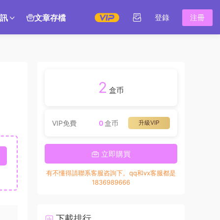
訊
文章存檔
登錄
注冊
2
盒币
VIP免費
0
盒币
升級VIP
立即購買
有不懂得請聯系客服咨詢下。qq和vx客服都是
1836989666
下載排行