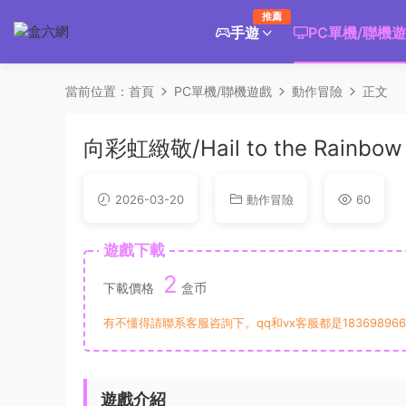
推薦
手遊
PC單機/聯機
當前位置：
首頁
PC單機/聯機遊戲
動作冒險
正文
向彩虹緻敬/Hail to the Rainbow
2026-03-20
動作冒險
60
遊戲下載
2
下載價格
盒币
有不懂得請聯系客服咨詢下。qq和vx客服都是183698966
遊戲介紹