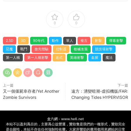
0
0
2.5D
3D
90年代
動作
單人
複古
射擊
彈幕射擊
惡魔
戰鬥
搶先體驗
控制器
槍械改裝
競技場射擊
第一人稱
第一人稱射擊
老式
英雄射擊
血腥
魔法
上一篇
下一篇
又一個僵屍幸存者/Yet Another
遠方：湧變暗潮-虛拟機版/FAR:
Zombie Survivors
Changing Tides HYPERVISOR
盒六網 - www.he6.net
本站不以盈利爲目的，主要爲公益營運，贊助隻是我們的一種形式，贊助完全
是自願性，本站不存在任何強制性收費。大家所贊助的費用都用來網站的日常