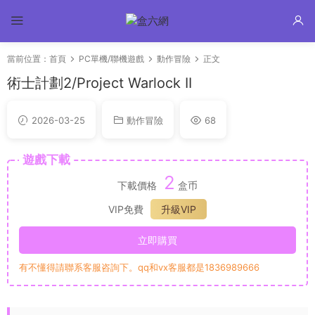
當前位置：
首頁
PC單機/聯機遊戲
動作冒險
正文
術士計劃2/Project Warlock II
2026-03-25
動作冒險
68
遊戲下載
2
下載價格
盒币
VIP免費
升級VIP
立即購買
有不懂得請聯系客服咨詢下。qq和vx客服都是1836989666