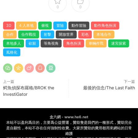
0
0
3D
4 人本地
俯視
冒險
動作冒險
動作角色扮演
合作
合作戰役
射擊
開放世界
彩色
本地合作
本地多人
砍殺
等角視角
角色扮演
車輛作戰
迷宮探索
風格化
上一篇
下一篇
鳄魚偵探布羅格/BROK the
最後的信念/The Last Faith
InvestiGator
盒六網 - www.he6.net
本站不以盈利爲目的，主要爲公益營運，贊助隻是我們的一種形式，贊助完全
是自願性，本站不存在任何強制性收費。大家所贊助的費用都用來網站的日常
維護