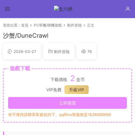
當前位置：
首頁
PC單機/聯機遊戲
動作冒險
正文
沙蟹/DuneCrawl
2026-03-27
動作冒險
76
遊戲下載
2
下載價格
盒币
VIP免費
升級VIP
立即購買
有不懂得請聯系客服咨詢下。qq和vx客服都是1836989666