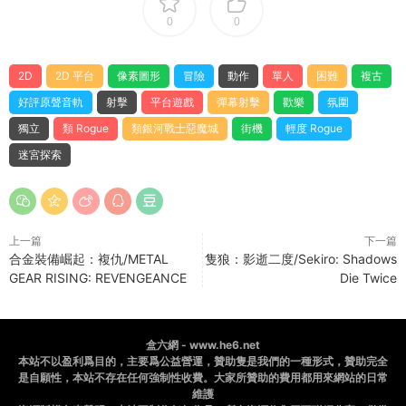
0
0
2D
2D 平台
像素圖形
冒險
動作
單人
困難
複古
好評原聲音軌
射擊
平台遊戲
彈幕射擊
歡樂
氛圍
獨立
類 Rogue
類銀河戰士惡魔城
街機
輕度 Rogue
迷宮探索
上一篇
下一篇
合金裝備崛起：複仇/METAL
隻狼：影逝二度/Sekiro: Shadows
GEAR RISING: REVENGEANCE
Die Twice
盒六網 - www.he6.net
本站不以盈利爲目的，主要爲公益營運，贊助隻是我們的一種形式，贊助完全
是自願性，本站不存在任何強制性收費。大家所贊助的費用都用來網站的日常
維護