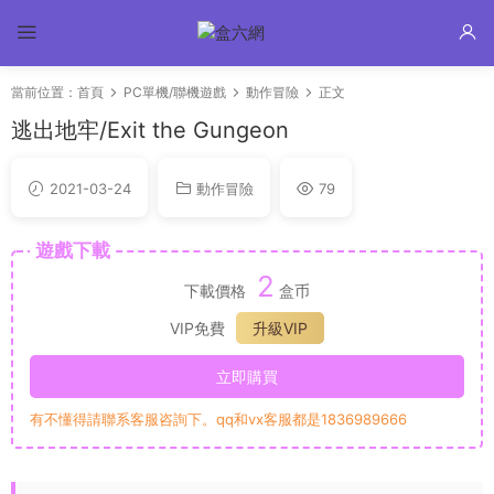
當前位置：
首頁
PC單機/聯機遊戲
動作冒險
正文
逃出地牢/Exit the Gungeon
2021-03-24
動作冒險
79
遊戲下載
2
下載價格
盒币
VIP免費
升級VIP
立即購買
有不懂得請聯系客服咨詢下。qq和vx客服都是1836989666