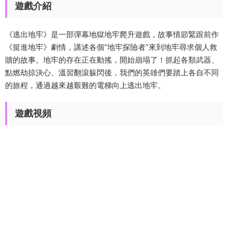
遊戲介紹
《逃出地牢》是一部彈幕地獄地牢爬升遊戲，故事情節緊跟前作
《挺進地牢》劇情，講述各個“地牢探險者”來到地牢尋求個人救
贖的故事。地牢的存在正在動搖，開始崩塌了！抓起各類武器、
點燃劫掠決心、溫習翻滾躲閃後，我們的英雄們要踏上各自不同
的旅程，通過越來越艱難的電梯向上逃出地牢。
遊戲視頻