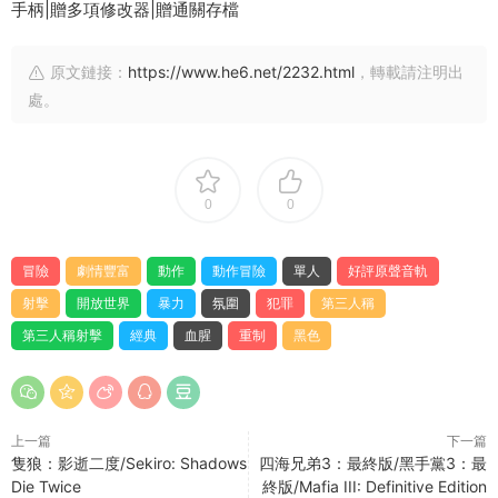
手柄|贈多項修改器|贈通關存檔
原文鏈接：
https://www.he6.net/2232.html
，轉載請注明出
處。
0
0
冒險
劇情豐富
動作
動作冒險
單人
好評原聲音軌
射擊
開放世界
暴力
氛圍
犯罪
第三人稱
第三人稱射擊
經典
血腥
重制
黑色
上一篇
下一篇
隻狼：影逝二度/Sekiro: Shadows
四海兄弟3：最終版/黑手黨3：最
Die Twice
終版/Mafia III: Definitive Edition