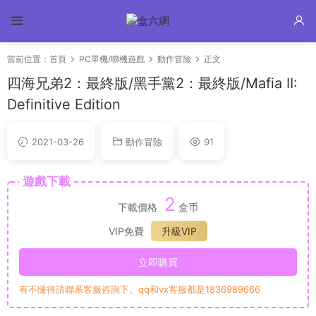
當前位置：
首頁
PC單機/聯機遊戲
動作冒險
正文
四海兄弟2：最終版/黑手黨2：最終版/Mafia II:
Definitive Edition
2021-03-26
動作冒險
91
遊戲下載
2
下載價格
盒币
VIP免費
升級VIP
立即購買
有不懂得請聯系客服咨詢下。qq和vx客服都是1836989666