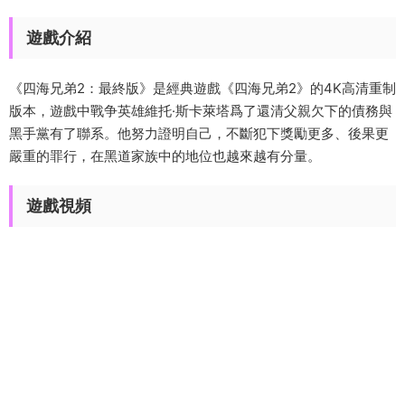
遊戲介紹
《四海兄弟2：最終版》是經典遊戲《四海兄弟2》的4K高清重制
版本，遊戲中戰争英雄維托·斯卡萊塔爲了還清父親欠下的債務與
黑手黨有了聯系。他努力證明自己，不斷犯下獎勵更多、後果更
嚴重的罪行，在黑道家族中的地位也越來越有分量。
遊戲視頻