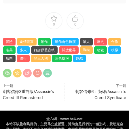
0
0
冒險
劇情豐富
動作
動作角色扮演
單人
曆史
合作
唯美
多人
好評原聲音軌
開放世界
戰術
暗殺
模拟
氛圍
潛行
第三人稱
角色扮演
跑酷
上一篇
下一篇
刺客信條3重制版/Assassin’s
刺客信條6：枭雄/Assassin’s
Creed III Remastered
Creed Syndicate
盒六網 - www.he6.net
本站不以盈利爲目的，主要爲公益營運，贊助隻是我們的一種形式，贊助完全