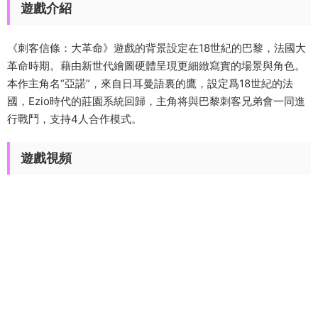
遊戲介紹
《刺客信條：大革命》遊戲的背景設定在18世紀的巴黎，法國大
革命時期。藉由新世代繪圖硬體呈現更細緻寫實的場景與角色。
本作主角名“亞諾”，來自日耳曼語裏的鷹，設定爲18世紀的法
國，Ezio時代的莊園系統回歸，主角将與巴黎刺客兄弟會一同進
行戰鬥，支持4人合作模式。
遊戲視頻