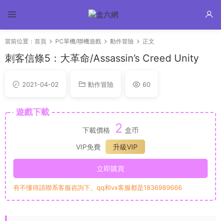
當前位置：
首頁
PC單機/聯機遊戲
動作冒險
正文
刺客信條5：大革命/Assassin’s Creed Unity
2021-04-02
動作冒險
60
遊戲下載
2
下載價格
盒币
VIP免費
升級VIP
立即購買
有不懂得請聯系客服咨詢下。qq和vx客服都是1836989666