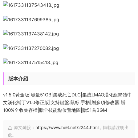
版本介紹
v1.5.0黃金版|容量51GB|集成死亡DLC|集成LMAO漢化組簡體中
文漢化補丁V1.0修正版|支持鍵盤.鼠标.手柄|贈多項修改器|贈
100%全收集存檔|贈全技能點位置地圖|贈51首BGM
原文鏈接：
https://www.he6.net/2244.html
，轉載請注明出
處。