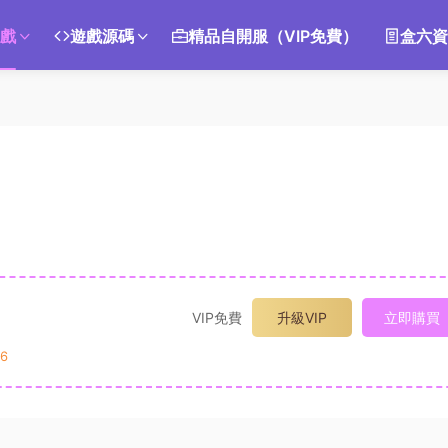
遊戲
遊戲源碼
精品自開服（VIP免費）
盒六資
VIP免費
升級VIP
立即購買
6