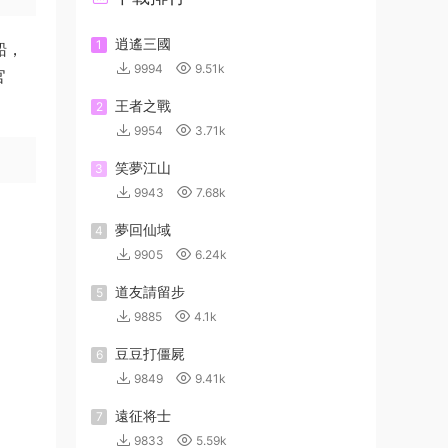
逍遙三國
1
船，
9994
9.51k
官
王者之戰
2
9954
3.71k
笑夢江山
3
9943
7.68k
夢回仙域
4
9905
6.24k
道友請留步
5
9885
4.1k
豆豆打僵屍
6
9849
9.41k
遠征将士
7
9833
5.59k