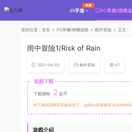
推薦
手遊
PC單機/聯機
當前位置：
首頁
PC單機/聯機遊戲
動作冒險
正文
雨中冒險1/Risk of Rain
2021-04-03
動作冒險
67
遊戲下載
2
下載價格
盒币
有不懂得請聯系客服咨詢下。qq和vx客服都是183698966
遊戲介紹