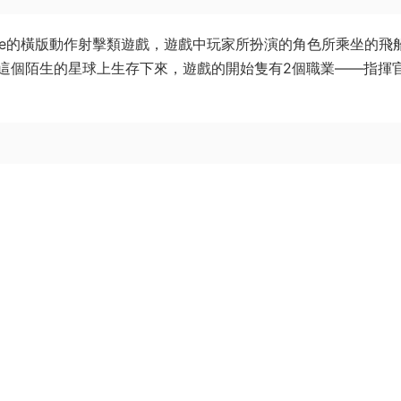
elike的橫版動作射擊類遊戲，遊戲中玩家所扮演的角色所乘坐的飛
這個陌生的星球上生存下來，遊戲的開始隻有2個職業——指揮