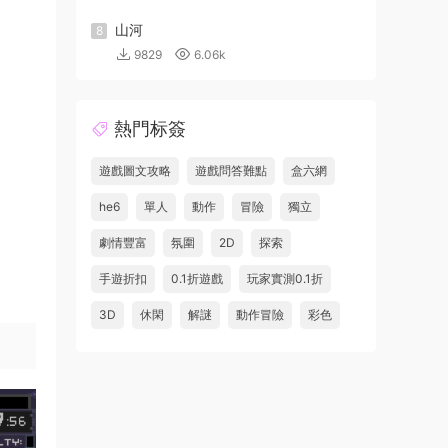
山河
8
9829
6.06k
熱門标簽
遊戲圖文攻略
遊戲問答難點
盒六網
he6
單人
動作
冒險
獨立
劇情豐富
氛圍
2D
探索
手遊折扣
0.1折遊戲
玩家實測0.1折
3D
休閑
解謎
動作冒險
彩色