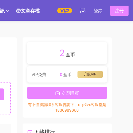
訊
文章存檔
登錄
注冊
2
盒币
VIP免費
0
盒币
升級VIP
立即購買
有不懂得請聯系客服咨詢下。qq和vx客服都是
1836989666
下載排行