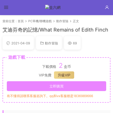
當前位置：
首頁
PC單機/聯機遊戲
動作冒險
正文
艾迪芬奇的記憶/What Remains of Edith Finch
2021-04-09
動作冒險
69
遊戲下載
2
下載價格
盒币
VIP免費
升級VIP
立即購買
有不懂得請聯系客服咨詢下。qq和vx客服都是1836989666