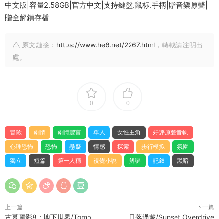
中文版|容量2.58GB|官方中文|支持鍵盤.鼠标.手柄|贈音樂原聲|
贈全解鎖存檔
原文鏈接：
https://www.he6.net/2267.html
，轉載請注明出
處。
0
0
冒險
劇情
劇情豐富
單人
女性主角
好評原聲音軌
心理恐怖
恐怖
懸疑
情感
探索
步行模拟
氛圍
獨立
短篇
第一人稱
視覺小說
解謎
記叙
黑暗
上一篇
下一篇
古墓麗影8：地下世界/Tomb
日落過載/Sunset Overdrive