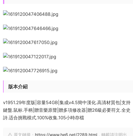
版本介紹
v1951.29年度版|容量54GB|集成v4.5簡中漢化.高清材質包|支持
鍵盤.鼠标.手柄|贈音樂原聲|贈多項修改器|贈26級必要符文.全史
詩.适合挑戰模式.100%收集.105小時存檔
原文鏈接：
https://www.he6.net/2289.html
，轉載請注明出