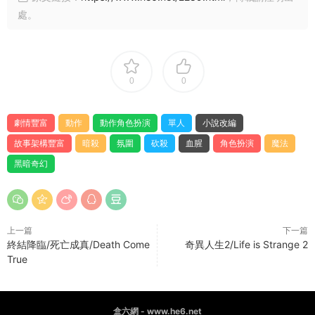
處。
0
0
劇情豐富
動作
動作角色扮演
單人
小說改編
故事架構豐富
暗殺
氛圍
砍殺
血腥
角色扮演
魔法
黑暗奇幻
上一篇
下一篇
終結降臨/死亡成真/Death Come
奇異人生2/Life is Strange 2
True
盒六網 - www.he6.net