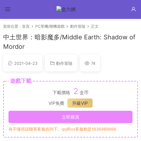
當前位置：
首頁
PC單機/聯機遊戲
動作冒險
正文
中土世界：暗影魔多/Middle Earth: Shadow of
Mordor
2021-04-23
動作冒險
74
遊戲下載
2
下載價格
盒币
VIP免費
升級VIP
立即購買
有不懂得請聯系客服咨詢下。qq和vx客服都是1836989666