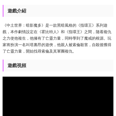
遊戲介紹
《中土世界：暗影魔多》是一款黑暗風格的《指環王》系列遊
戲，本作劇情設定在《霍比特人》和《指環王》之間，随着複仇
之力使他複生，他擁有了亡靈力量，同時學到了魔戒的根源。玩
家将扮演一名叫塔裏昂的遊俠，他親人被索倫殺害，自殺後獲得
了亡靈力量，開始找尋索倫及其軍團複仇。
遊戲視頻