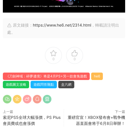
原文鏈接：
https://www.he6.net/2314.html
，轉載請注明出
處。
0
0
《刀劍神域：碎夢邊境》将是4月PS+另一款會免遊戲
he6
遊戲圖文攻略
遊戲問答難點
盒六網
上一篇
下一篇
索尼PS5全球大幅漲價，PS Plus
重磅官宣！XBOX發布會+戰争機
會員費或也會漲價
器直面會将于6月8日舉辦！