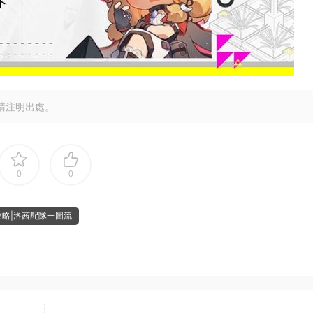
請注明出處。
0
0
攻略|洛茜配隊一圖流