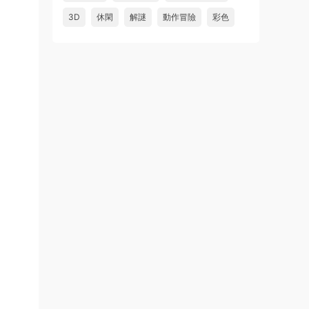
3D
休閑
解謎
動作冒險
彩色