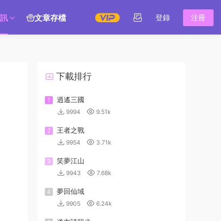
訊
文章存檔
登錄
注冊
下載排行
逍遙三國
1
9994
9.51k
王者之戰
2
9954
3.71k
笑夢江山
3
9943
7.68k
夢回仙域
4
9905
6.24k