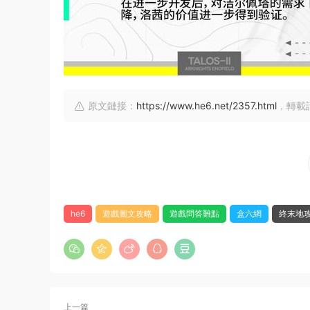
原文鏈接：
https://www.he6.net/2357.html
，轉載
he6
遊戲圖文攻略
遊戲問答難點
盒六網
終末地
上一篇