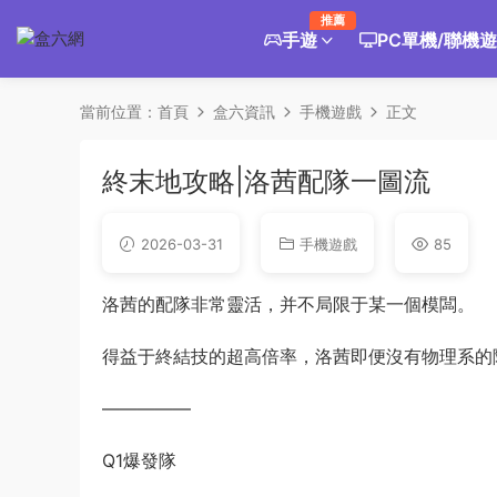
推薦
手遊
PC單機/聯機
當前位置：
首頁
盒六資訊
手機遊戲
正文
終末地攻略|洛茜配隊一圖流
2026-03-31
手機遊戲
85
洛茜的配隊非常靈活，并不局限于某一個模闆。
得益于終結技的超高倍率，洛茜即便沒有物理系的
—————
Q1爆發隊