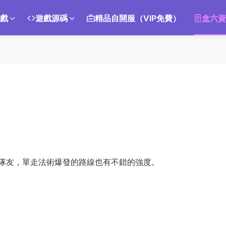
遊戲
遊戲源碼
精品自開服（VIP免費）
盒六資
隊友，單走法術爆發的路線也有不錯的強度。