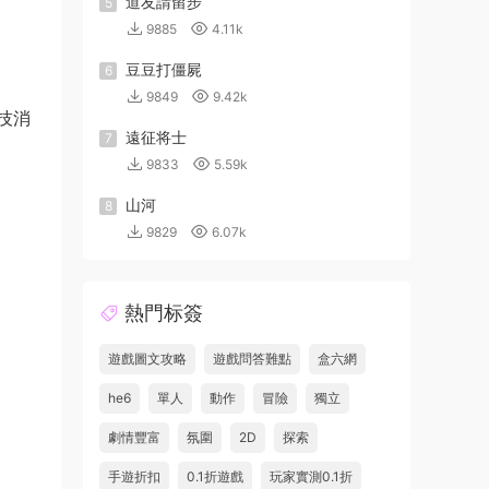
道友請留步
5
9885
4.11k
豆豆打僵屍
6
9849
9.42k
技消
遠征将士
7
9833
5.59k
山河
8
9829
6.07k
熱門标簽
遊戲圖文攻略
遊戲問答難點
盒六網
he6
單人
動作
冒險
獨立
劇情豐富
氛圍
2D
探索
手遊折扣
0.1折遊戲
玩家實測0.1折