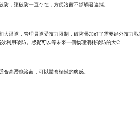
破防，讓破防一直存在，方便洛茜不斷觸發連攜。
和大潘隊，管理員隊受技力限制，破防疊加好了需要額外技力戰
高效利用破防。感覺可以等未來一個物理消耗破防的大C
适合高潛能洛茜，可以體會極緻的爽感。