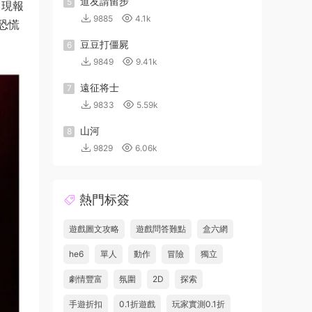
道友請留步
5
出現報
9885
4.1k
恐慌
豆豆打僵屍
6
9849
9.41k
遠征将士
7
9833
5.59k
山河
8
9829
6.06k
熱門标簽
遊戲圖文攻略
遊戲問答難點
盒六網
he6
單人
動作
冒險
獨立
劇情豐富
氛圍
2D
探索
手遊折扣
0.1折遊戲
玩家實測0.1折