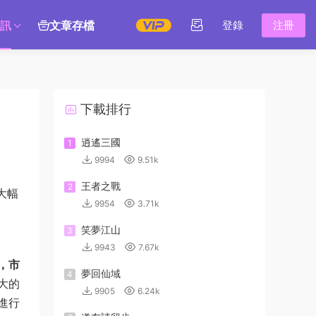
訊
文章存檔
登錄
注冊
下載排行
逍遙三國
1
9994
9.51k
王者之戰
2
大幅
9954
3.71k
笑夢江山
3
9943
7.67k
，市
夢回仙域
4
大的
9905
6.24k
進行