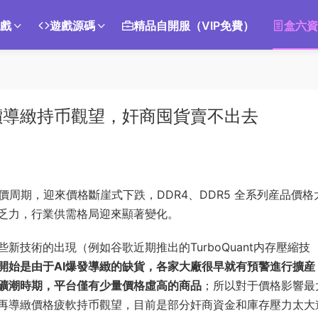
遊戲
遊戲源碼
精品自開服（VIP免費）
盒六資
價導緻持币觀望，奸商囤貨賣不出去
漲價周期，迎來價格斷崖式下跌，DDR4、DDR5 全系列産品價格
乏力，行業供需格局迎來顯著變化。
技術的出現（例如谷歌近期推出的TurboQuant内存壓縮技
開始是由于AI爆發導緻的缺貨，各家大廠很早就有預警進行擴産
礦潮時期，平台僅有少量價格虛高的商品
；所以對于價格影響最
再導緻價格疲軟持币觀望，目前是部分奸商資金和庫存壓力太大