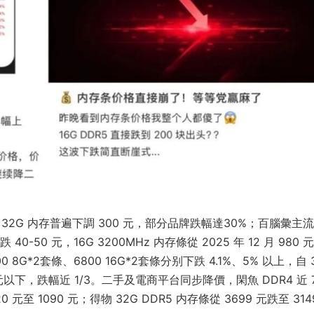
下，32G 内存普遍下調 300 元，部分品牌跌幅達30%；百腦彙主流 
40-50 元，16G 3200MHz 内存條從 2025 年 12 月 980 
8G*2套條、6800 16G*2套條分别下跌 4.1%、5% 以上，自 
00 元以下，跌幅近 1/3。二手及電商平台同步降價，閑魚 DDR4 近 
 元至 1090 元；得物 32G DDR5 内存條從 3699 元跌至 314