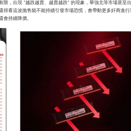
限，出現 “越跌越賣、越賣越跌” 的現象，華強北等市場甚至
還得看這波抛售能不能持續引發市場恐慌，會帶動更多奸商進行
還會持續降價。