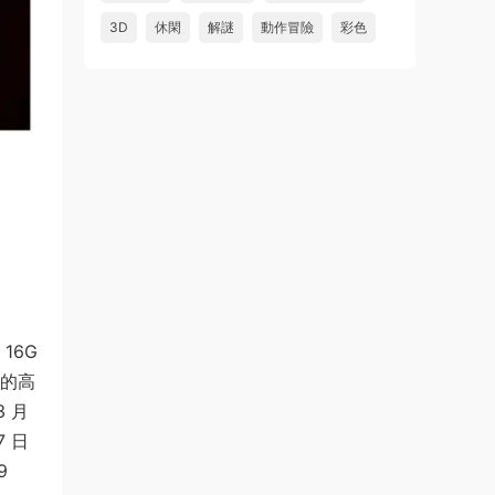
3D
休閑
解謎
動作冒險
彩色
16G
元的高
3 月
7 日
9