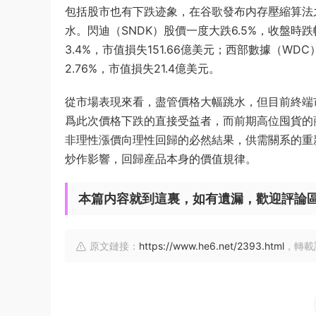
包括股市也有下跌迹象，在谷歌發布内存壓縮算法之
水。閃迪（SNDK）股價一度大跌6.5%，收盤時跌
3.4%，市值損失151.66億美元；西部數據（WDC
2.76%，市值損失21.4億美元。
從市場表現來看，盡管價格大幅跳水，但目前終端市
爲此次價格下跌的直接受益者，而前期高位囤貨的
非理性漲價向理性回歸的必然結果，供需關系的重
炒作影響，回歸産品本身的價值規律。
本篇内容就到這裏，如有遺漏，歡迎評論
原文鏈接：
https://www.he6.net/2393.html
，轉載