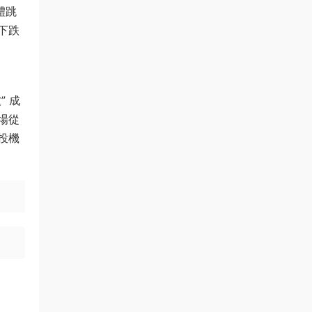
體跳
下跌
 成
場從
投機