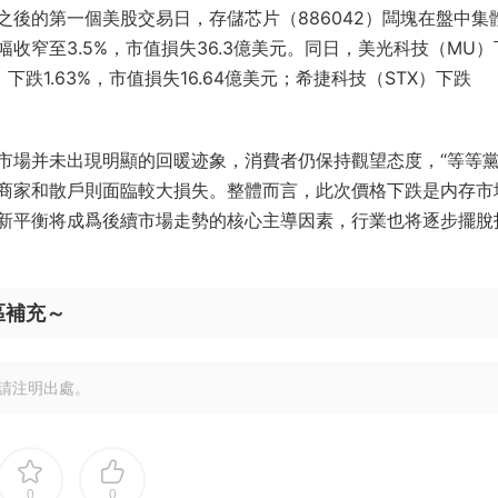
後的第一個美股交易日，存儲芯片（886042）闆塊在盤中集
幅收窄至3.5%，市值損失36.3億美元。同日，美光科技（MU）
）下跌1.63%，市值損失16.64億美元；希捷科技（STX）下跌
場并未出現明顯的回暖迹象，消費者仍保持觀望态度，“等等黨”
商家和散戶則面臨較大損失。整體而言，此次價格下跌是内存市
新平衡将成爲後續市場走勢的核心主導因素，行業也将逐步擺脫
區補充～
請注明出處。
0
0