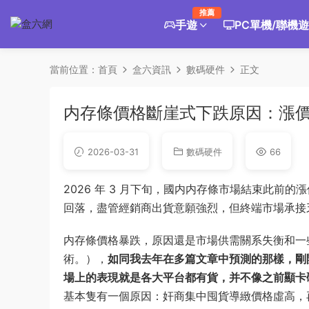
推薦
手遊
PC單機/聯機
當前位置：
首頁
盒六資訊
數碼硬件
正文
内存條價格斷崖式下跌原因：漲
2026-03-31
數碼硬件
66
2026 年 3 月下旬，國内内存條市場結束此前的
回落，盡管經銷商出貨意願強烈，但終端市場承接
内存條價格暴跌，原因還是市場供需關系失衡和一些新
術。），
如同我去年在多篇文章中預測的那樣，剛
場上的表現就是各大平台都有貨，并不像之前顯卡
基本隻有一個原因：奸商集中囤貨導緻價格虛高，