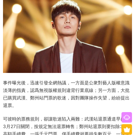
事件曝光後，迅速引發全網熱議，一方面是公衆對藝人版權意識
淡薄的指責，認爲無視版權規則違背行業底線；另一方面，大批
已購買武漢、鄭州站門票的歌迷，因對團隊操作失望，紛紛提出
退票。
可彼時的票務規則，卻讓歌迷陷入兩難：武漢站退票通道早已于
3月27日關閉，按規定無法退票轉售；鄭州站退票則要扣除30%
高額手續費，一張千元門票，僅手續費就要損失數百元。一邊是