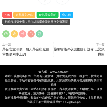
0
0
he6
遊戲圖文攻略
遊戲問答難點
盒六網
翻唱侵權引争議，單依純演唱會緊急開啓免費退票
上一篇
下一篇
茅台官宣漲價！飛天茅台出廠價、
蘋果智能深夜誤推國行設備 已緊急
零售價同步上調
撤回
盒六網 - www.he6.net
本站不以盈利爲目的，主要爲公益營運，贊助隻是我們的一種形式，贊助完全
是自願性，本站不存在任何強制性收費。大家所贊助的費用都用來網站的日常
維護
資源版權免責聲明：本站不制作任何作品，所有資源收集于互聯網分享，僅供
學習交流，請勿傳播，請使用者在24小時内卸載删除。
如有涉及侵權糾紛，收集的作品侵犯了您的權益，請您來信告知，本站将應您
的要求下架并删除處理 郵件：bv@live.ph