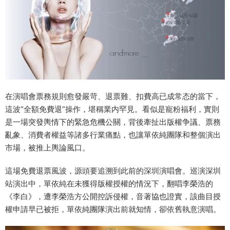
在演唱會票務規則愈發嚴苛、退票難、扣費高已成常态的當下，
這波“全額免費退”操作，堪稱業内罕見。看似是寵粉福利，實則
是一場突發輿情下的緊急危機公關，背後牽扯出版權争議、票務
亂象、消費者權益等諸多行業痛點，也讓單依純團隊和整個演出
市場，被推上輿論風口。
這場免費退票風波，源頭要追溯到此前的深圳演唱會。巡演深圳
站演出中，單依純在未獲得版權授權的情況下，翻唱李榮浩的
《李白》，遭李榮浩方公開控訴侵權，音著協也證實，該曲目授
權申請早已被拒，單依純團隊演出前就知情，卻依舊執意演唱。