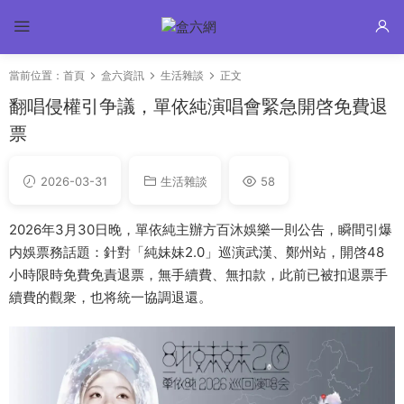
當前位置：
首頁
盒六資訊
生活雜談
正文
翻唱侵權引争議，單依純演唱會緊急開啓免費退
票
2026-03-31
生活雜談
58
2026年3月30日晚，單依純主辦方百沐娛樂一則公告，瞬間引爆
内娛票務話題：針對「純妹妹2.0」巡演武漢、鄭州站，開啓48
小時限時免費免責退票，無手續費、無扣款，此前已被扣退票手
續費的觀衆，也将統一協調退還。