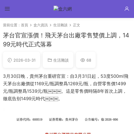
當前位置：
首頁
盒六資訊
生活雜談
正文
茅台官宣漲價！飛天茅台出廠零售雙價上調，14
99元時代正式落幕
2026-03-31
生活雜談
68
3月30日晚，貴州茅台重磅官宣：自3月31日起，53度500ml飛
天茅台出廠價從1169元/瓶調整爲1269元/瓶，自營零售價1499
元/瓶調整爲1539元/瓶￼￼￼。這是零售價時隔8年首次上調，
徹底告别1499元時代￼￼￼。