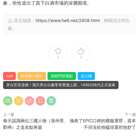
象，恰恰道出了當下白酒市場的深層困境。
原文鏈接：
https://www.he6.net/2408.html
，轉載請注明出
處。
0
0
he6
遊戲圖文攻略
遊戲問答難點
盒六網
茅台官宣漲價！飛天茅台出廠零售雙價上調，1499元時代正式落幕
上一篇
下一篇
每天認識兩位三國人物（張仲景、
挽救了EPIC口碑的國服運營，資本
劉禅）之盒友點将篇
不但沒給他磕頭還把他炒了