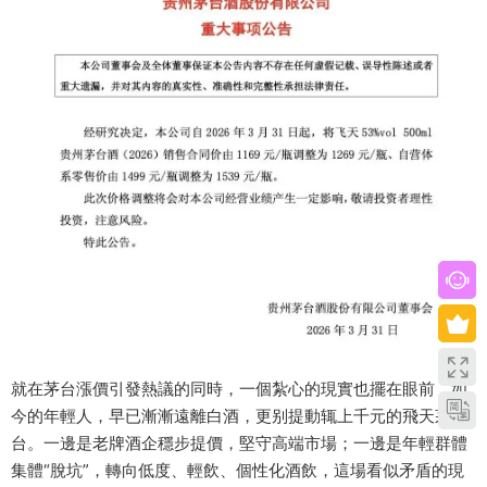
就在茅台漲價引發熱議的同時，一個紮心的現實也擺在眼前，如
今的年輕人，早已漸漸遠離白酒，更别提動辄上千元的飛天茅
台。一邊是老牌酒企穩步提價，堅守高端市場；一邊是年輕群體
集體“脫坑”，轉向低度、輕飲、個性化酒飲，這場看似矛盾的現