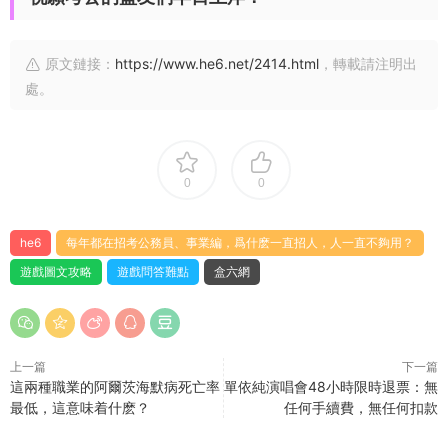
原文鏈接：
https://www.he6.net/2414.html
，轉載請注明出
處。
0
0
he6
每年都在招考公務員、事業編，爲什麽一直招人，人一直不夠用？
遊戲圖文攻略
遊戲問答難點
盒六網
上一篇
下一篇
這兩種職業的阿爾茨海默病死亡率
單依純演唱會48小時限時退票：無
最低，這意味着什麽？
任何手續費，無任何扣款