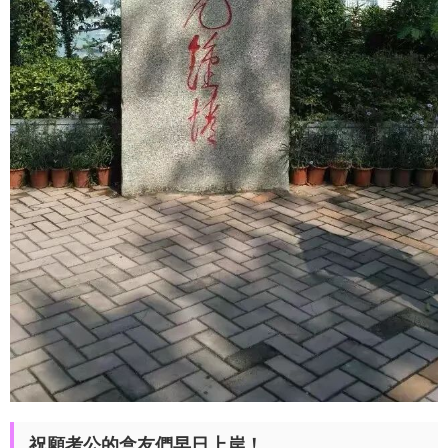
祝願考公的盒友們早日上岸！