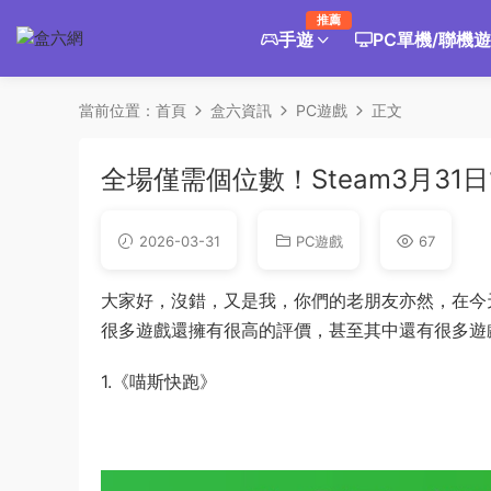
推薦
手遊
PC單機/聯機
當前位置：
首頁
盒六資訊
PC遊戲
正文
全場僅需個位數！Steam3月31
2026-03-31
PC遊戲
67
大家好，沒錯，又是我，你們的老朋友亦然，在今
很多遊戲還擁有很高的評價，甚至其中還有很多遊
1.《喵斯快跑》