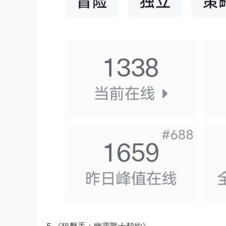
5.《狙擊手：幽靈戰士契約》