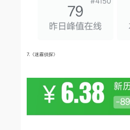
7.《迷霧偵探》