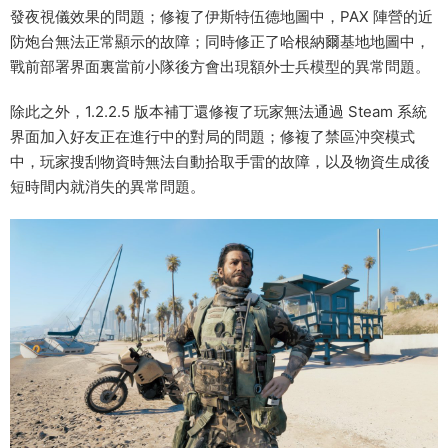
發夜視儀效果的問題；修複了伊斯特伍德地圖中，PAX 陣營的近
防炮台無法正常顯示的故障；同時修正了哈根納爾基地地圖中，
戰前部署界面裏當前小隊後方會出現額外士兵模型的異常問題。
除此之外，1.2.2.5 版本補丁還修複了玩家無法通過 Steam 系統
界面加入好友正在進行中的對局的問題；修複了禁區沖突模式
中，玩家搜刮物資時無法自動拾取手雷的故障，以及物資生成後
短時間内就消失的異常問題。