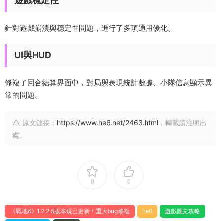
遊戲穩定性
針對遊戲崩潰與穩定性問題，進行了多項通用優化。
UI與HUD
修複了回合結算界面中，對局與表現統計數據、小隊信息顯示異
常的問題。
原文鏈接：
https://www.he6.net/2463.html
，轉載請注明出
處。
0
0
《戰地6》1.2.2.5版本現已更新！重大bug修複
he6
遊戲圖文攻略