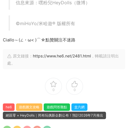
信息來源：嘿粉兒HeyDolls（微博）
©miHoYo/米哈遊® 版權所有
Ciallo～(∠・ω< )⌒☆點贊關注不迷路
原文鏈接：
https://www.he6.net/2481.html
，轉載請注明出
處。
0
0
he6
遊戲圖文攻略
遊戲問答難點
盒六網
絕區零 × HeyDolls｜邦布玩偶新企劃公布！預計2026年7月推出