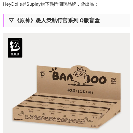
HeyDolls是Suplay旗下熱門潮玩品牌，曾出品：
▽《原神》愚人衆執行官系列 Q版盲盒