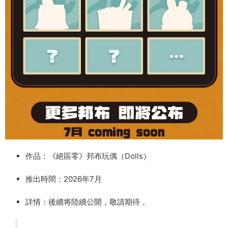
作品：《絕區零》邦布玩偶（Dolls）
推出時間：2026年7月
詳情：後續将陸續公開，敬請期待 。