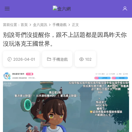
當前位置：
首頁
盒六資訊
手機遊戲
正文
别說哥們沒提醒你，跟不上話題都是因爲昨天你
沒玩洛克王國世界。
2026-04-01
手機遊戲
102