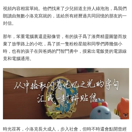
視頻内容相當單純。他們找來了少兒頻道主持人綠泡泡，爲我們
朗讀由無數小洛克寫就的，送給所有經曆過共同回憶的朋友的一
封信。
那年，笨重電腦裏還是顯像管，有的孩子爲了湊齊精靈圖鑒而放
棄了放學路上的小吃，爲了抓一隻粉粉星能和同學們蹲幾個小
時，也有的孩子在與爸媽的鬥智鬥勇中，摸索出電飯煲的電源線
竟和電腦通用。
時光荏苒，小洛克長大成人，步入社會，但時不時還會點開曾經