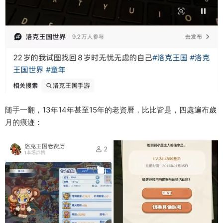
随手一翻，13年14年甚至15年的老資曆，比比皆是，四處遍布歲
月的痕迹：