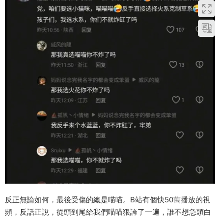
反正無論如何，最後受傷的總是喵喵。B站有個快50萬播放的視
頻，反話正說，從頭到尾給我們喵喵狠誇了一遍，誰不想急頭白