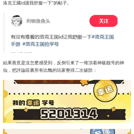
洛克王國id讓我舒服一下”的帖子。
結果善意是沒怎麽感受到，反倒引來了一堆頂着神級靓号的神
仙，把評論區裏所有比醜的玩家整得二次破防：