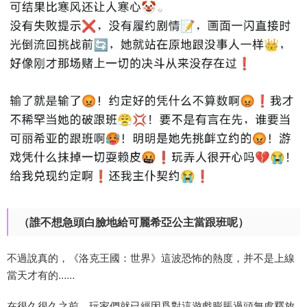
（誰不想急頭白臉地給可麗希亞公主當跟班呢）
不過說真的，《洛克王國：世界》這波恐怖的熱度，并不是上線
當天才有的……
在很久很久之前，玩家們就已經因爲對這遊戲膨脹過頭無處釋放