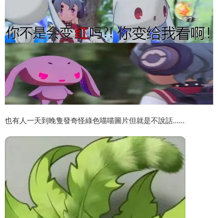
也有人一天到晚隻發奇怪綠色喵喵圖片但就是不說話……