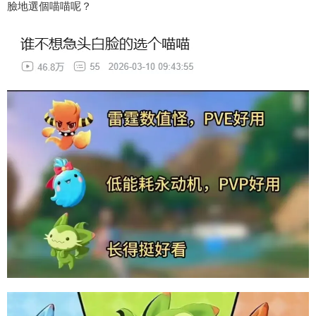
臉地選個喵喵呢？