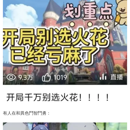
有人在和異色鬥智鬥勇：