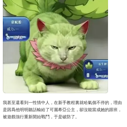
我甚至還看到一性情中人，在新手教程裏就哈氣個不停的，理由
是因爲他明明聽話輸給了可麗希亞公主，卻沒能當成她的跟班，
被遊戲強行重新開始戰鬥，于是破防了。