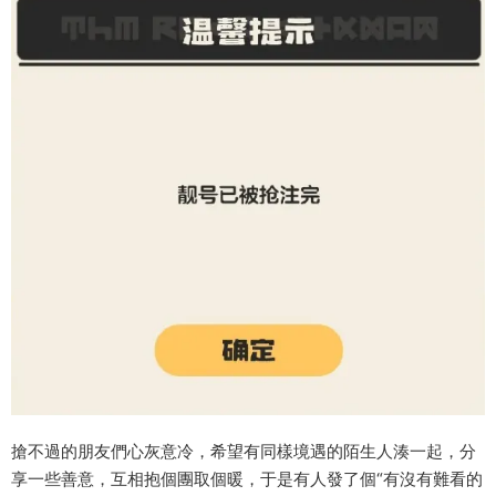
搶不過的朋友們心灰意冷，希望有同樣境遇的陌生人湊一起，分
享一些善意，互相抱個團取個暖，于是有人發了個“有沒有難看的