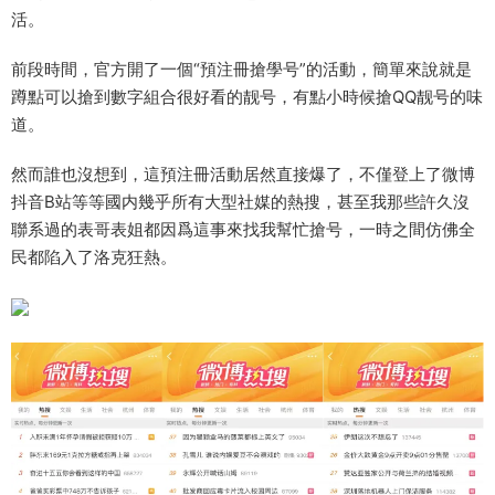
活。
前段時間，官方開了一個“預注冊搶學号”的活動，簡單來說就是
蹲點可以搶到數字組合很好看的靓号，有點小時候搶QQ靓号的味
道。
然而誰也沒想到，這預注冊活動居然直接爆了，不僅登上了微博
抖音B站等等國内幾乎所有大型社媒的熱搜，甚至我那些許久沒
聯系過的表哥表姐都因爲這事來找我幫忙搶号，一時之間仿佛全
民都陷入了洛克狂熱。