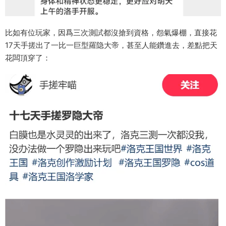
比如有位玩家，因爲三次測試都沒搶到資格，怨氣爆棚，直接花
17天手搓出了一比一巨型羅隐大帝，甚至人能鑽進去，差點把天
花闆頂穿了：