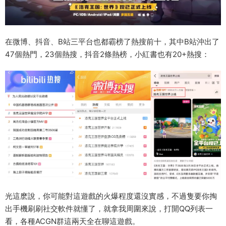
在微博、抖音、B站三平台也都霸榜了熱搜前十，其中B站沖出了
47個熱門，23個熱搜，抖音2條熱榜，小紅書也有20+熱搜：
光這麽說，你可能對這遊戲的火爆程度還沒實感，不過隻要你掏
出手機刷刷社交軟件就懂了，就拿我周圍來說，打開QQ列表一
看，各種ACGN群這兩天全在聊這遊戲。