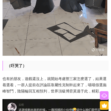
（吓哭了）
也有的朋友，遊戲還沒上，就開始考慮禦三家怎麽選了，結果選
着選着，一群人提前在評論區靠屬性克制幹起來了，喵喵假選巅
峰智鬥，陰陽輪回互相預判，世界頂級博弈莫過于此，精彩。