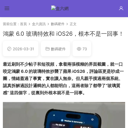
當前位置：
首頁
盒六資訊
數碼硬件
正文
鴻蒙 6.0 玻璃特效和 iOS26，根本不是一回事！
2026-03-31
數碼硬件
73
最近刷到不少帖子和短視頻，拿着兩張模糊的界面截圖，就一口
咬定鴻蒙 6.0 的玻璃特效抄襲了蘋果 iOS26，評論區更是吵成一
團，情緒蓋過了事實，實在讓人無奈。但凡親手摸過兩個系統、
認真拆解過設計邏輯的人都能明白，這兩者除了都帶了“玻璃質
感” 這四個字，從裏到外根本就不是一回事。