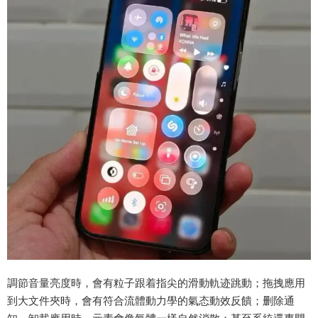
調節音量亮度時，會有粒子跟着指尖的滑動軌迹跳動；拖拽應用
到大文件夾時，會有符合流體動力學的氣态動效反饋；删除通