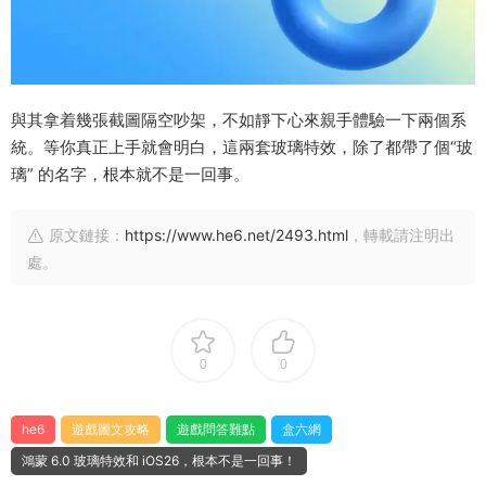
與其拿着幾張截圖隔空吵架，不如靜下心來親手體驗一下兩個系
統。等你真正上手就會明白，這兩套玻璃特效，除了都帶了個“玻
璃” 的名字，根本就不是一回事。
原文鏈接：
https://www.he6.net/2493.html
，轉載請注明出
處。
0
0
he6
遊戲圖文攻略
遊戲問答難點
盒六網
鴻蒙 6.0 玻璃特效和 iOS26，根本不是一回事！