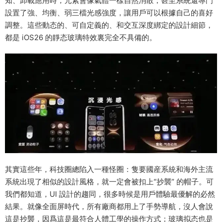
知、卸載應用時，元素會像氣體一樣自然消散；甚至系統還專門
設置了強、均衡、弱三檔光感強度，讓用戶可以根據自己的喜好
調整。這些動态的、可自定義的、和交互深度綁定的設計細節，
都是 iOS26 的靜态玻璃特效裏完全不具備的。
其實這些年，科技圈總陷入一種怪圈：隻要國産系統和海外主流
系統出現了相似的設計風格，就一定會被扣上“抄襲” 的帽子。可
我們都知道，UI 設計的趨同，很多時候是用戶體驗最優解的必然
結果。就像全面屏時代，所有廠商都用上了手勢導航，沒人會說
這是抄襲，因爲這是最符合人體工學的操作方式；玻璃拟态也是