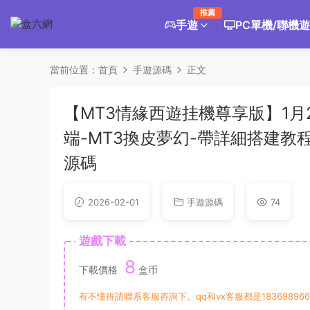
推薦
手遊
PC單機/聯機
當前位置：
首頁
手遊源碼
正文
【MT3情緣西遊挂機尊享版】1月2
端-MT3換皮夢幻-帶詳細搭建教
源碼
2026-02-01
手遊源碼
74
遊戲下載
8
下載價格
盒币
有不懂得請聯系客服咨詢下。qq和vx客服都是183698966