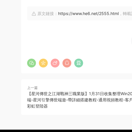
原文鏈接：
https://www.he6.net/2555.html
，轉載
上一篇
【星河傳世之江湖戰神三職業版】1月31日收集整理Win20
端-星河引擎傳世端遊-帶詳細搭建教程-通用視頻教程-客
彩虹登陸器