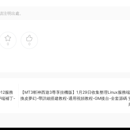
請注明出處。
0
0
12服務
【MT3斬神西遊3尊享挂機版】1月29日收集整理Linux服務端
戶端補丁-
換皮夢幻-帶詳細搭建教程-通用視頻教程-GM後台-全套源碼 