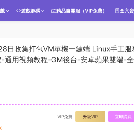
遊戲
遊戲源碼
精品自開服（VIP免費）
盒六資
8日收集打包VM單機一鍵端 Linux手工服
程-通用視頻教程-GM後台-安卓蘋果雙端-
VIP免費
升級VIP
立即購買
6