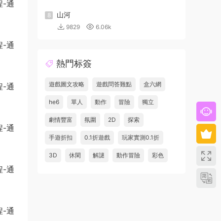
山河
8
9829
6.06k
熱門标簽
遊戲圖文攻略
遊戲問答難點
盒六網
he6
單人
動作
冒險
獨立
劇情豐富
氛圍
2D
探索
手遊折扣
0.1折遊戲
玩家實測0.1折
3D
休閑
解謎
動作冒險
彩色