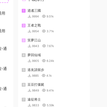
逍遙三國
1
通用
9994
9.51k
王者之戰
2
通用
9954
3.71k
笑夢江山
3
9943
7.67k
夢回仙域
4
9905
6.24k
道友請留步
5
9885
4.1k
豆豆打僵屍
6
9849
9.41k
遠征将士
7
9833
5.59k