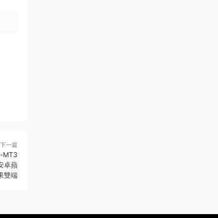
下一篇
-MT3
安卓蘋
果雙端