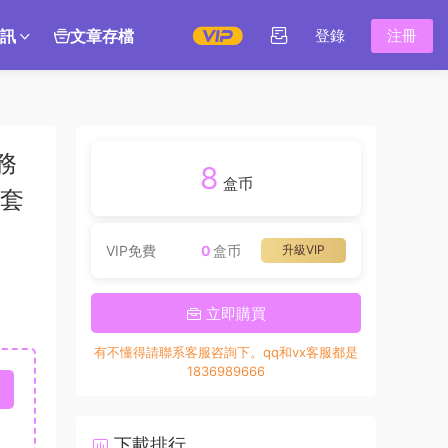
訊
文章存檔
登錄
注冊
務
8
盒币
全套
VIP免費
0
盒币
升級VIP
立即購買
有不懂得請聯系客服咨詢下。qq和vx客服都是
1836989666
下載排行