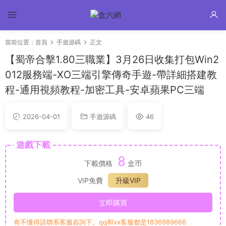
當前位置：
首頁
手遊源碼
正文
【蜀帝合擊1.80三職業】3月26日收集打包Win2
012服務端-XO三端引擎傳奇手遊-帶詳細搭建教
程-通用視頻教程-加密工具-安卓蘋果PC三端
2026-04-01
手遊源碼
46
遊戲下載
8
下載價格
盒币
VIP免費
升級VIP
立即購買
有不懂得請聯系客服咨詢下。qq和vx客服都是1836989666