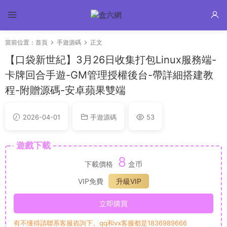
當前位置：
首頁
手遊源碼
正文
【口袋新世紀】3月26日收集打包Linux服務端-
卡牌回合手遊-GM管理授權後台-帶詳細搭建教
程-附贈源碼-安卓蘋果雙端
2026-04-01
手遊源碼
53
遊戲下載
8
下載價格
盒币
VIP免費
升級VIP
立即購買
有不懂得請聯系客服咨詢下。qq和vx客服都是1836989666