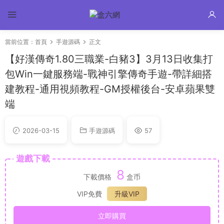
當前位置：
首頁
手遊源碼
正文
【好漢傳奇1.80三職業-白豬3】3月13日收集打
包Win一鍵服務端-戰神引擎傳奇手遊-帶詳細搭
建教程-通用視頻教程-GM授權後台-安卓蘋果雙
端
2026-03-15
手遊源碼
57
遊戲下載
8
下載價格
盒币
VIP免費
升級VIP
立即購買