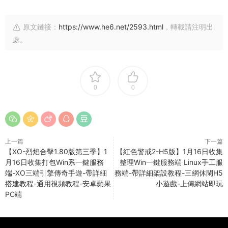
原文鏈接：
https://www.he6.net/2593.html
，轉載請注明出
處。
0
0
上一篇
下一篇
【XO-烈焰合擊1.80版第三季】1
【紅色警戒2-H5版】1月16日收集
月16日收集打包Win系一鍵服務
整理Win一鍵服務端 Linux手工服
端-XO三端引擎傳奇手遊-帶詳細
務端-帶詳細架設教程-三網休閑H5
搭建教程-通用視頻教程-安卓蘋果
小遊戲-上傳網站即玩
PC端