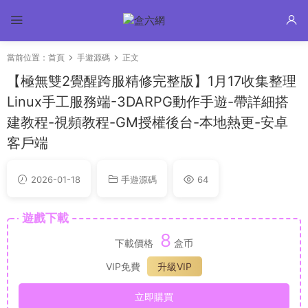
當前位置：
首頁
手遊源碼
正文
【極無雙2覺醒跨服精修完整版】1月17收集整理
Linux手工服務端-3DARPG動作手遊-帶詳細搭
建教程-視頻教程-GM授權後台-本地熱更-安卓
客戶端
2026-01-18
手遊源碼
64
遊戲下載
8
下載價格
盒币
VIP免費
升級VIP
立即購買