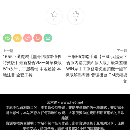
0
0
上一篇
下一篇
1655互通魔域【龍哥四職業懷舊
三網H5策略手遊【三國·兵臨天下
特效版】最新整合VM一鍵單機版
合服内購完美AI假人版】最新整理
Win系半手工服務端 本地驗證 本
WIN系手工服務端免虛拟機一鍵單
地注冊 全套工具
機版解壓即撸 管理後台 GM授權後
台
盒六網 - www.he6.net
本站不以盈利爲目的，主要爲公益營運，贊助隻是我們的一種形式，贊助完全
是自願性，本站不存在任何強制性收費。大家所贊助的費用都用來網站的日常
維護
資源版權免責聲明：本站不制作任何作品，所有資源收集于互聯網分享，僅供
學習交流，請勿傳播，請使用者在24小時内卸載删除。