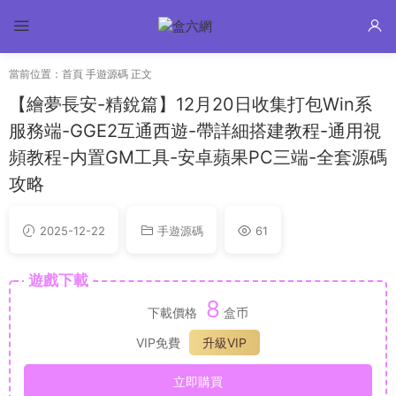
當前位置：
首頁
手遊源碼
正文
【繪夢長安-精銳篇】12月20日收集打包Win系
服務端-GGE2互通西遊-帶詳細搭建教程-通用視
頻教程-内置GM工具-安卓蘋果PC三端-全套源碼
攻略
2025-12-22
手遊源碼
61
遊戲下載
8
下載價格
盒币
VIP免費
升級VIP
立即購買