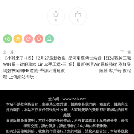
0
0
上一篇
下一篇
【小雞來了-H5】12月27最新收集
星河引擎傳世端遊【江湖戰神三職
WIN系一鍵服務端 Linux手工端-三
業】最新整理Win系服務端 彩虹登
網競技闖關H5遊戲-帶詳細搭建教
陸器 客戶端 教程
程-上傳網站即玩
盒六網 - www.he6.net
本站不以盈利爲目的，主要爲公益營運，贊助隻是我們的一種形式，贊助完全
是自願性，本站不存在任何強制性收費。大家所贊助的費用都用來網站的日常
維護
資源版權免責聲明：本站不制作任何作品，所有資源收集于互聯網分享，僅供
學習交流，請勿傳播，請使用者在24小時内卸載删除。
如有涉及侵權糾紛，收集的作品侵犯了您的權益，請您來信告知，本站将應您