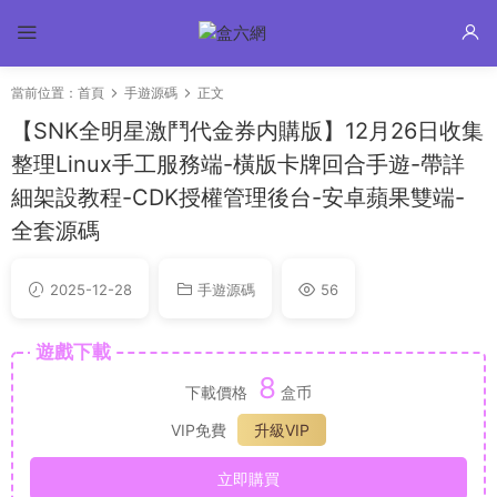
當前位置：
首頁
手遊源碼
正文
【SNK全明星激鬥代金券内購版】12月26日收集
整理Linux手工服務端-橫版卡牌回合手遊-帶詳
細架設教程-CDK授權管理後台-安卓蘋果雙端-
全套源碼
2025-12-28
手遊源碼
56
遊戲下載
8
下載價格
盒币
VIP免費
升級VIP
立即購買