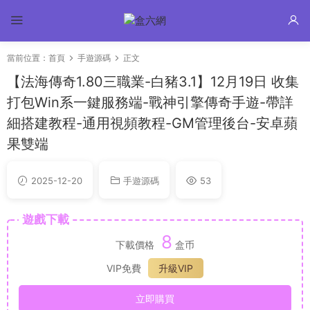
當前位置：
首頁
手遊源碼
正文
【法海傳奇1.80三職業-白豬3.1】12月19日 收集
打包Win系一鍵服務端-戰神引擎傳奇手遊-帶詳
細搭建教程-通用視頻教程-GM管理後台-安卓蘋
果雙端
2025-12-20
手遊源碼
53
遊戲下載
8
下載價格
盒币
VIP免費
升級VIP
立即購買