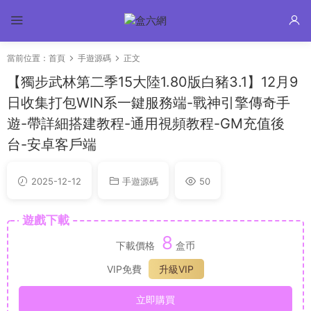
當前位置：
首頁
手遊源碼
正文
【獨步武林第二季15大陸1.80版白豬3.1】12月9
日收集打包WIN系一鍵服務端-戰神引擎傳奇手
遊-帶詳細搭建教程-通用視頻教程-GM充值後
台-安卓客戶端
2025-12-12
手遊源碼
50
遊戲下載
8
下載價格
盒币
VIP免費
升級VIP
立即購買