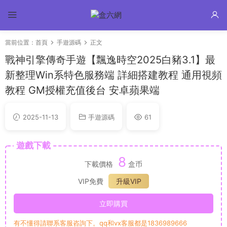
當前位置：
首頁
手遊源碼
正文
戰神引擎傳奇手遊【飄逸時空2025白豬3.1】最
新整理Win系特色服務端 詳細搭建教程 通用視頻
教程 GM授權充值後台 安卓蘋果端
2025-11-13
手遊源碼
61
遊戲下載
8
下載價格
盒币
VIP免費
升級VIP
立即購買
有不懂得請聯系客服咨詢下。qq和vx客服都是1836989666