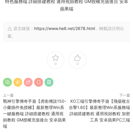
原文鏈接：
https://www.he6.net/2678.html
，轉載請注明出
處。
0
0
上一篇
下一篇
戰神引擎傳奇手遊【虎衛傳說150-
XO三端引擎傳奇手遊【飛揚複古
小蘭插件免授權】最新整理Win系
合擊1.80】最新整理Win系服務端
一鍵服務端 詳細搭建教程 通用視
詳細搭建教程 通用視頻教程 加密
頻教程 GM授權充值後台 安卓蘋果
工具 安卓蘋果PC三端
端