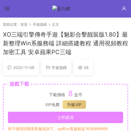
當前位置：
首頁
手遊源碼
正文
XO三端引擎傳奇手遊【魅影合擊靓裝版1.80】最
新整理Win系服務端 詳細搭建教程 通用視頻教程
加密工具 安卓蘋果PC三端
2025-11-09
手遊源碼
56
遊戲下載
8
下載價格
盒币
VIP免費
升級VIP
立即購買
有不懂得請聯系客服咨詢下。qq和vx客服都是1836989666