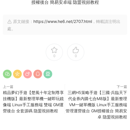
原文鏈接：
https://www.he6.net/2707.html
，轉載請注明出
處。
0
0
上一篇
下一篇
精品夢幻手遊【楚風十年定制尊享
三網H5策略手遊【三國·兵臨天下
挂機版】最新整理單機一鍵即玩鏡
代金券内購七合M8版】最新整理
像端 Linux手工服務端 雙端 GM運
VM一鍵單機版 Linux手工服務端
營後台 全套源碼 隐盟視頻教程
管理運營後台 GM授權後台 簡易安
卓 隐盟視頻教程