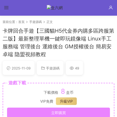
當前位置：
首頁
手遊源碼
正文
卡牌回合手遊【三國貓H5代金券内購多區跨服第
二版】最新整理單機一鍵即玩鏡像端 Linux手工
服務端 管理後台 運維後台 GM授權後台 簡易安
卓端 隐盟視頻教程
2025-11-09
手遊源碼
49
遊戲下載
8
下載價格
盒币
VIP免費
升級VIP
立即購買