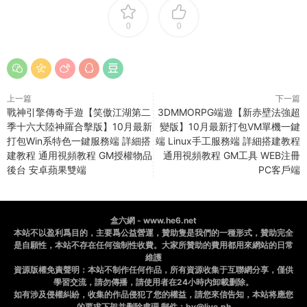
0
0
上一篇
下一篇
戰神引擎傳奇手遊【笑傲江湖第二
3DMMORPG端遊【新赤壁法強超
季十六大陸神羅合擊版】10月最新
變版】10月最新打包VM單機一鍵
打包Win系特色一鍵服務端 詳細搭
端 Linux手工服務端 詳細搭建教程
建教程 通用視頻教程 GM授權物品
通用視頻教程 GM工具 WEB注冊
後台 安卓蘋果雙端
PC客戶端
盒六網 - www.he6.net
本站不以盈利爲目的，主要爲公益營運，贊助隻是我們的一種形式，贊助完全
是自願性，本站不存在任何強制性收費。大家所贊助的費用都用來網站的日常
維護
資源版權免責聲明：本站不制作任何作品，所有資源收集于互聯網分享，僅供
學習交流，請勿傳播，請使用者在24小時内卸載删除。
如有涉及侵權糾紛，收集的作品侵犯了您的權益，請您來信告知，本站将應您
的要求下架并删除處理 郵件：bv@live.ph