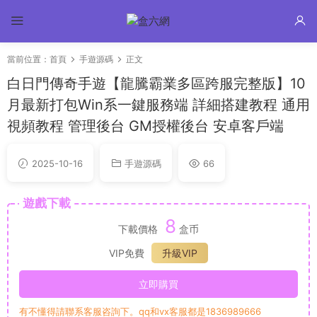
當前位置：
首頁
手遊源碼
正文
白日門傳奇手遊【龍騰霸業多區跨服完整版】10
月最新打包Win系一鍵服務端 詳細搭建教程 通用
視頻教程 管理後台 GM授權後台 安卓客戶端
2025-10-16
手遊源碼
66
遊戲下載
8
下載價格
盒币
VIP免費
升級VIP
立即購買
有不懂得請聯系客服咨詢下。qq和vx客服都是1836989666