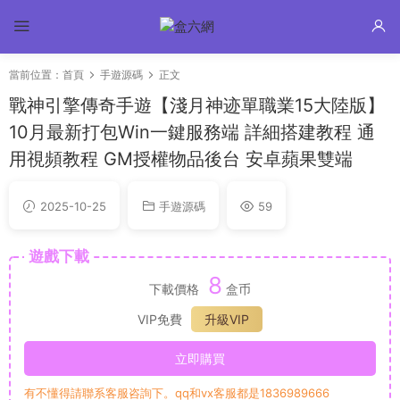
當前位置：
首頁
手遊源碼
正文
戰神引擎傳奇手遊【淺月神迹單職業15大陸版】
10月最新打包Win一鍵服務端 詳細搭建教程 通
用視頻教程 GM授權物品後台 安卓蘋果雙端
2025-10-25
手遊源碼
59
遊戲下載
8
下載價格
盒币
VIP免費
升級VIP
立即購買
有不懂得請聯系客服咨詢下。qq和vx客服都是1836989666