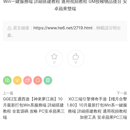
原文鏈接：
https://www.he6.net/2719.html
，轉載請注明出
處。
0
0
上一篇
下一篇
GGE2互通西遊【神來夢江南】10
XO三端引擎傳奇手遊【殘月合擊
月最新打包Win系服務端 詳細搭建
1.80】10月最新打包Win系一鍵服
教程 全套源碼 攻略 PC安卓蘋果三
務端 詳細搭建教程 通用視頻教程
端
加密工具 安卓蘋果PC三端