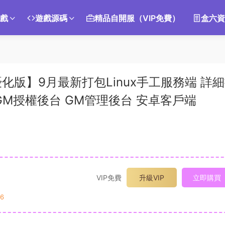
遊戲
遊戲源碼
精品自開服（VIP免費）
盒六資
版】9月最新打包Linux手工服務端 詳
 GM授權後台 GM管理後台 安卓客戶端
VIP免費
升級VIP
立即購買
6