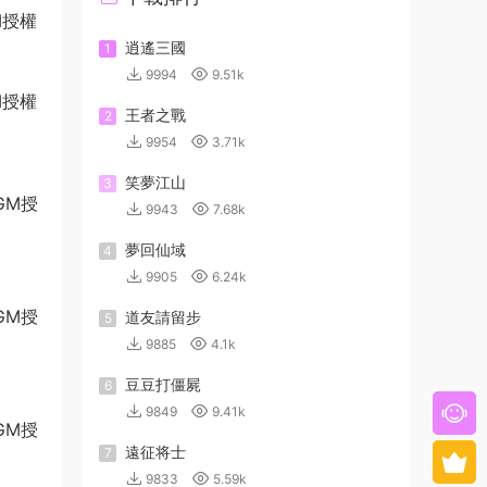
M授權
逍遙三國
1
9994
9.51k
M授權
王者之戰
2
9954
3.71k
笑夢江山
3
9943
7.68k
夢回仙域
4
9905
6.24k
道友請留步
5
9885
4.1k
豆豆打僵屍
6
9849
9.41k
遠征将士
7
9833
5.59k