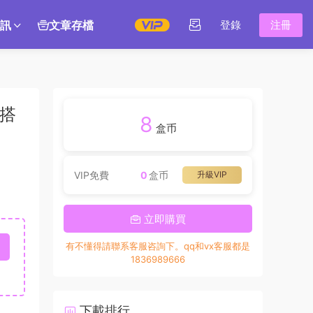
訊
文章存檔
登錄
注冊
細搭
8
盒币
VIP免費
0
盒币
升級VIP
立即購買
有不懂得請聯系客服咨詢下。qq和vx客服都是
1836989666
下載排行