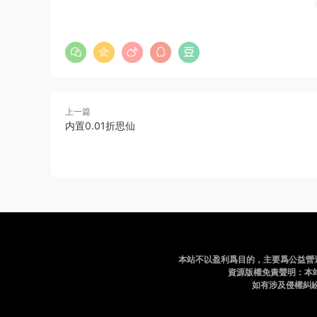
上一篇
内置0.01折思仙
本站不以盈利爲目的，主要爲公益營
資源版權免責聲明：本
如有涉及侵權糾紛