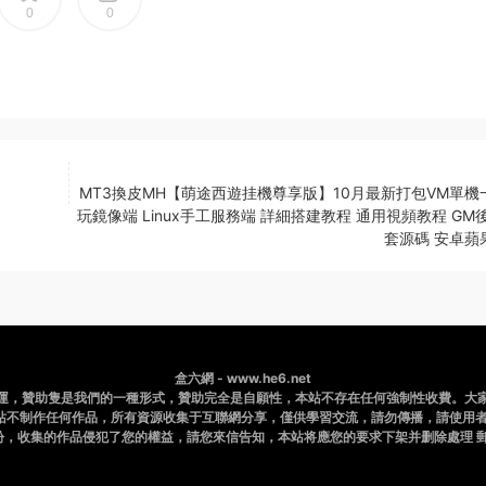
0
0
MT3換皮MH【萌途西遊挂機尊享版】10月最新打包VM單機
玩鏡像端 Linux手工服務端 詳細搭建教程 通用視頻教程 GM
套源碼 安卓蘋
盒六網 - www.he6.net
運，贊助隻是我們的一種形式，贊助完全是自願性，本站不存在任何強制性收費。大
站不制作任何作品，所有資源收集于互聯網分享，僅供學習交流，請勿傳播，請使用者
，收集的作品侵犯了您的權益，請您來信告知，本站将應您的要求下架并删除處理 郵件：b