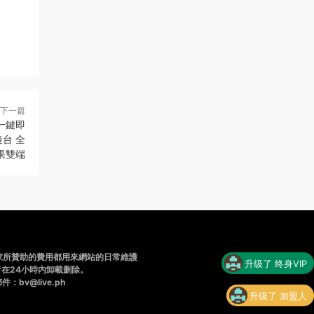
下一篇
一鍵即
後台 全
果雙端
家所贊助的費用都用來網站的日常維護
升级了 终身VIP
在24小時内卸載删除。
v@live.ph
升级了 加盟人