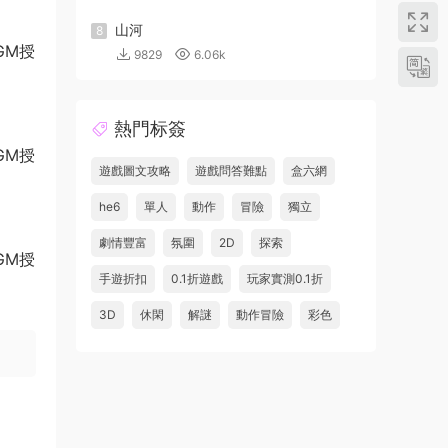
山河
8
9829
6.06k
熱門标簽
遊戲圖文攻略
遊戲問答難點
盒六網
he6
單人
動作
冒險
獨立
劇情豐富
氛圍
2D
探索
手遊折扣
0.1折遊戲
玩家實測0.1折
3D
休閑
解謎
動作冒險
彩色