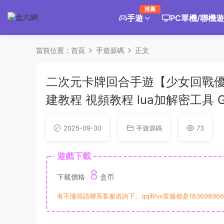
推薦
手遊
PC單機/聯機
當前位置：
首頁
手遊源碼
正文
二次元卡牌回合手遊【少女回戰優化
建教程 視頻教程 lua加解密工具
2025-09-30
手遊源碼
73
遊戲下載
8
下載價格
盒币
有不懂得請聯系客服咨詢下。qq和vx客服都是183698966