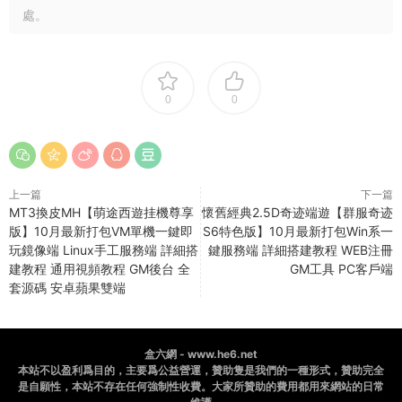
處。
0
0
上一篇
下一篇
MT3換皮MH【萌途西遊挂機尊享
懷舊經典2.5D奇迹端遊【群服奇迹
版】10月最新打包VM單機一鍵即
S6特色版】10月最新打包Win系一
玩鏡像端 Linux手工服務端 詳細搭
鍵服務端 詳細搭建教程 WEB注冊
建教程 通用視頻教程 GM後台 全
GM工具 PC客戶端
套源碼 安卓蘋果雙端
盒六網 - www.he6.net
本站不以盈利爲目的，主要爲公益營運，贊助隻是我們的一種形式，贊助完全
是自願性，本站不存在任何強制性收費。大家所贊助的費用都用來網站的日常