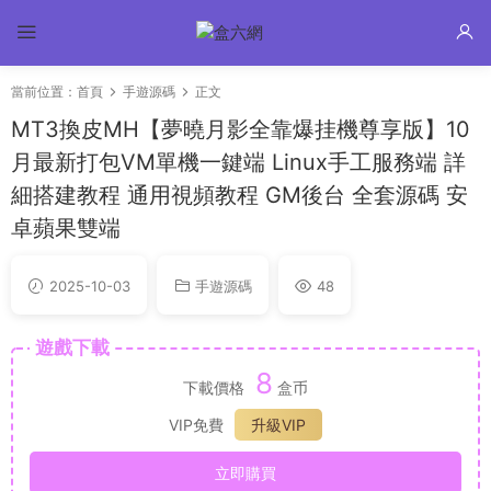
當前位置：
首頁
手遊源碼
正文
MT3換皮MH【夢曉月影全靠爆挂機尊享版】10
月最新打包VM單機一鍵端 Linux手工服務端 詳
細搭建教程 通用視頻教程 GM後台 全套源碼 安
卓蘋果雙端
2025-10-03
手遊源碼
48
遊戲下載
8
下載價格
盒币
VIP免費
升級VIP
立即購買