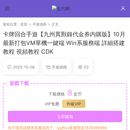
當前位置：
首頁
手遊源碼
正文
卡牌回合手遊【九州異獸錄代金券内購版】10月
最新打包VM單機一鍵端 Win系服務端 詳細搭建
教程 視頻教程 CDK
2025-10-08
手遊源碼
53
遊戲下載
8
下載價格
盒币
VIP免費
升級VIP
立即購買
有不懂得請聯系客服咨詢下。qq和vx客服都是1836989666