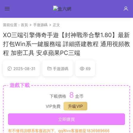
當前位置：
首頁
手遊源碼
正文
XO三端引擎傳奇手遊【封神戰帝合擊1.80】最新
打包Win系一鍵服務端 詳細搭建教程 通用視頻教
程 加密工具 安卓蘋果PC三端
2025-08-31
手遊源碼
69
遊戲下載
8
下載價格
盒币
VIP免費
升級VIP
立即購買
有不懂得請聯系客服咨詢下。qq和vx客服都是1836989666