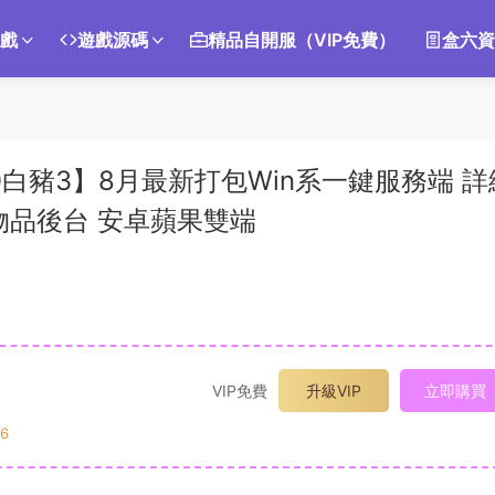
遊戲
遊戲源碼
精品自開服（VIP免費）
盒六資
0白豬3】8月最新打包Win系一鍵服務端 詳
物品後台 安卓蘋果雙端
VIP免費
升級VIP
立即購買
6