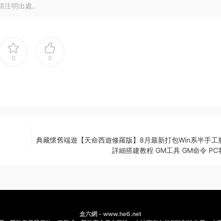
請注明出處。
0
0
典藏懷舊端遊【天命西遊修羅版】8月最新打包Win系半手工
詳細搭建教程 GM工具 GM命令 P
盒六網 - www.he6.net