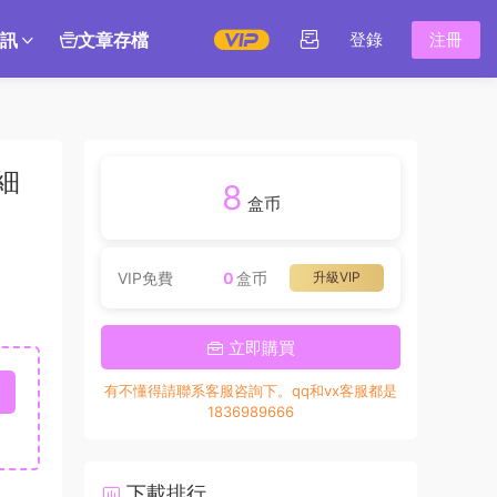
訊
文章存檔
登錄
注冊
細
8
盒币
VIP免費
0
盒币
升級VIP
立即購買
有不懂得請聯系客服咨詢下。qq和vx客服都是
1836989666
下載排行