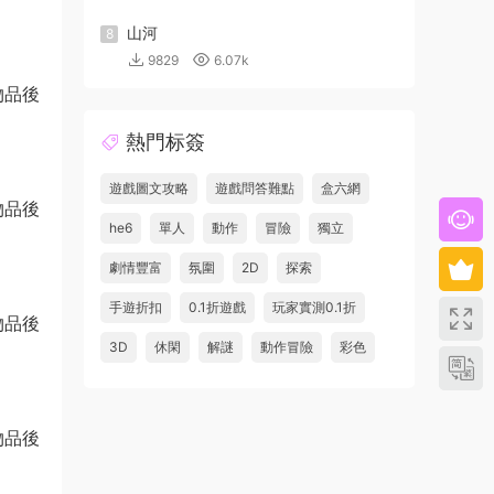
山河
8
9829
6.07k
熱門标簽
遊戲圖文攻略
遊戲問答難點
盒六網
he6
單人
動作
冒險
獨立
劇情豐富
氛圍
2D
探索
手遊折扣
0.1折遊戲
玩家實測0.1折
3D
休閑
解謎
動作冒險
彩色