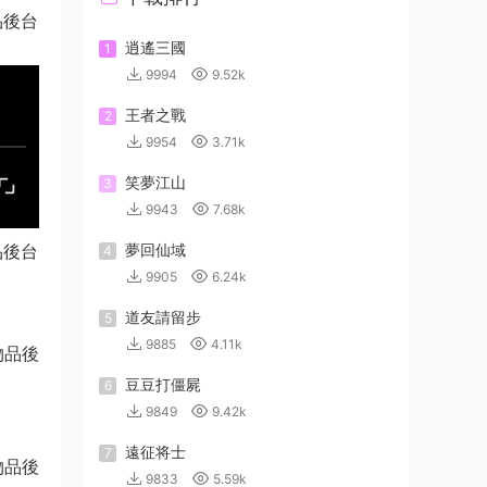
品後台
逍遙三國
1
9994
9.52k
王者之戰
2
9954
3.71k
笑夢江山
3
9943
7.68k
品後台
夢回仙域
4
9905
6.24k
道友請留步
5
9885
4.11k
豆豆打僵屍
6
9849
9.42k
遠征将士
7
9833
5.59k