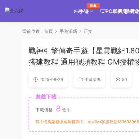
推薦
手遊
PC單機/聯機
當前位置：
首頁
手遊源碼
正文
戰神引擎傳奇手遊【星雲戰紀1.8
搭建教程 通用視頻教程 GM授權
2025-08-29
手遊源碼
50
遊戲下載
8
下載價格
盒币
有不懂得請聯系客服咨詢下。qq和vx客服都是183698966