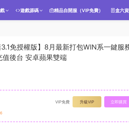
遊戲
遊戲源碼
精品自開服（VIP免費）
盒六資
.1免授權版】8月最新打包WIN系一鍵服
充值後台 安卓蘋果雙端
VIP免費
升級VIP
立即購買
6