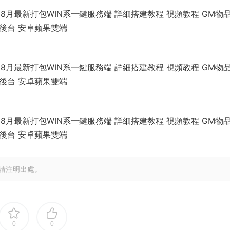
請注明出處。
0
0