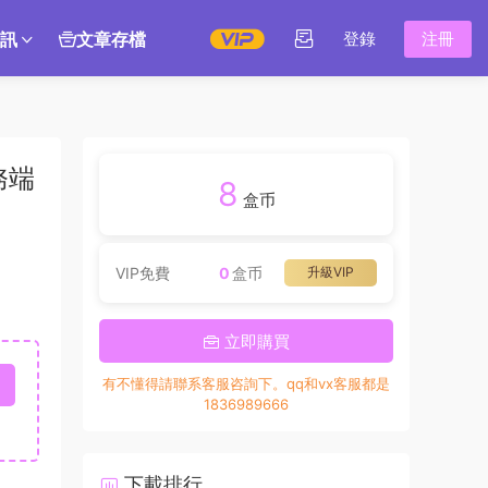
訊
文章存檔
登錄
注冊
務端
8
盒币
VIP免費
0
盒币
升級VIP
立即購買
有不懂得請聯系客服咨詢下。qq和vx客服都是
1836989666
下載排行