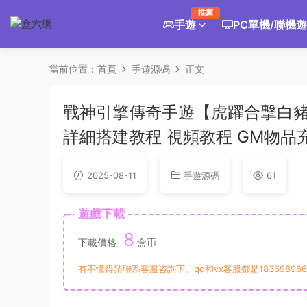
推薦
手遊
PC單機/聯機
當前位置：
首頁
手遊源碼
正文
戰神引擎傳奇手遊【虎躍合擊白豬3
詳細搭建教程 視頻教程 GM物品
2025-08-11
手遊源碼
61
遊戲下載
8
下載價格
盒币
有不懂得請聯系客服咨詢下。qq和vx客服都是183698966