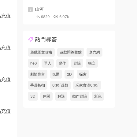
山河
8
9829
6.07k
熱門标簽
遊戲圖文攻略
遊戲問答難點
盒六網
he6
單人
動作
冒險
獨立
劇情豐富
氛圍
2D
探索
手遊折扣
0.1折遊戲
玩家實測0.1折
3D
休閑
解謎
動作冒險
彩色