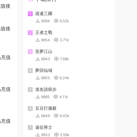
充值後
逍遙三國
1
9994
9.52k
充值後
王者之戰
2
9954
3.71k
笑夢江山
3
9943
7.68k
夢回仙域
4
9905
6.24k
道友請留步
5
9885
4.11k
豆豆打僵屍
6
9849
9.42k
遠征将士
7
9833
5.59k