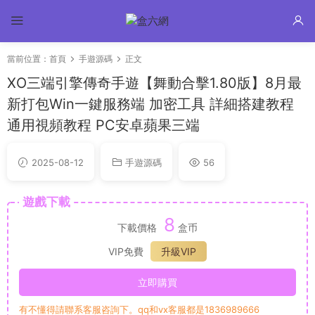
當前位置：
首頁
手遊源碼
正文
XO三端引擎傳奇手遊【舞動合擊1.80版】8月最
新打包Win一鍵服務端 加密工具 詳細搭建教程
通用視頻教程 PC安卓蘋果三端
2025-08-12
手遊源碼
56
遊戲下載
8
下載價格
盒币
VIP免費
升級VIP
立即購買
有不懂得請聯系客服咨詢下。qq和vx客服都是1836989666