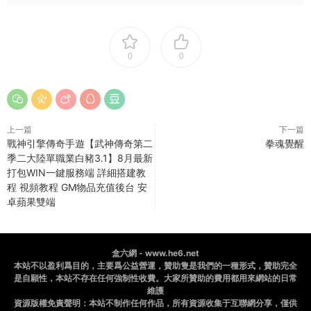
0
0
上一篇
下一篇
戰神引擎傳奇手遊【武神傳奇第二
拳魂覺醒
季二大陸單職業白豬3.1】8月最新
打包WIN一鍵服務端 詳細搭建教
程 視頻教程 GM物品充值後台 安
卓蘋果雙端
盒六網 - www.he6.net
本站不以盈利爲目的，主要爲公益營運，贊助隻是我們的一種形式，贊助完全
是自願性，本站不存在任何強制性收費。大家所贊助的費用都用來網站的日常
維護
資源版權免責聲明：本站不制作任何作品，所有資源收集于互聯網分享，僅供