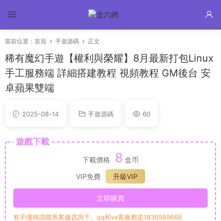
當前位置：
首頁
手遊源碼
正文
稀有魔幻手遊【權利與榮耀】8月最新打包Linux
手工服務端 詳細搭建教程 視頻教程 GM後台 安
卓蘋果雙端
2025-08-14
手遊源碼
60
遊戲下載
8
下載價格
盒币
VIP免費
升級VIP
立即購買
有不懂得請聯系客服咨詢下。qq和vx客服都是1836989666