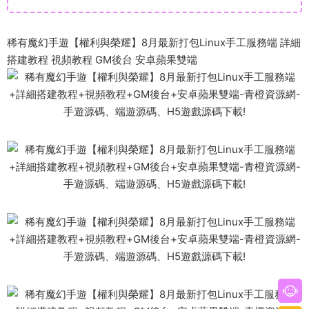
稀有魔幻手遊【權利與榮耀】8月最新打包Linux手工服務端 詳細
搭建教程 視頻教程 GM後台 安卓蘋果雙端