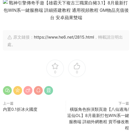
原文鏈接：
https://www.he6.net/2815.html
，轉載請注明出
處。
0
0
上一篇
下一篇
内置0.1折冰火國度
橫版角色扮演類頁遊【八仙過海/
逗仙OL】8月最新打包WIN系一鍵
服務端 詳細外網教程 貨币修改教
程