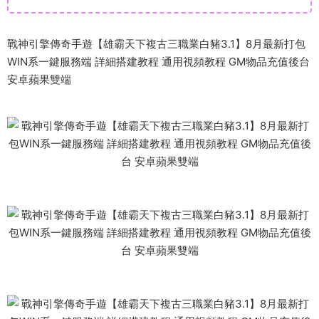
戰神引擎傳奇手遊【雄霸天下複古三職業白豬3.1】8月最新打包
WIN系一鍵服務端 詳細搭建教程 通用視頻教程 GM物品充值後台
安卓蘋果雙端