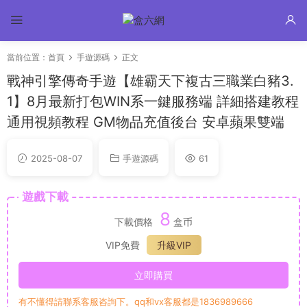
當前位置：
首頁
手遊源碼
正文
戰神引擎傳奇手遊【雄霸天下複古三職業白豬3.
1】8月最新打包WIN系一鍵服務端 詳細搭建教程
通用視頻教程 GM物品充值後台 安卓蘋果雙端
2025-08-07
手遊源碼
61
遊戲下載
8
下載價格
盒币
VIP免費
升級VIP
立即購買
有不懂得請聯系客服咨詢下。qq和vx客服都是1836989666