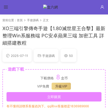
當前位置：
首頁
手遊源碼
正文
XO三端引擎傳奇手遊【1.80滅世星王合擊】最新
整理Win系服務端 PC安卓蘋果三端 加密工具 詳
細搭建教程
2025-07-11
手遊源碼
50
遊戲下載
8
下載價格
盒币
VIP免費
升級VIP
立即購買
有不懂得請聯系客服咨詢下。qq和vx客服都是1836989666