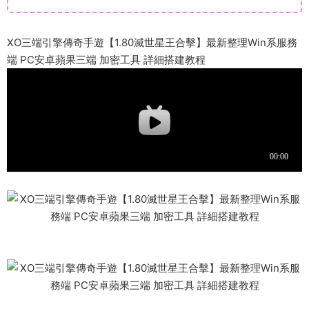
XO三端引擎傳奇手遊【1.80滅世星王合擊】最新整理Win系服務
端 PC安卓蘋果三端 加密工具 詳細搭建教程